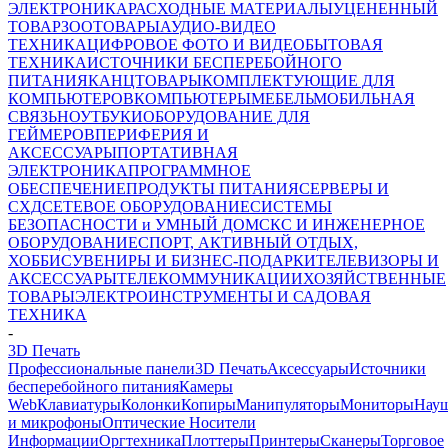
ЭЛЕКТРОНИКА
РАСХОДНЫЕ МАТЕРИАЛЫ
УЦЕНЕННЫЙ
ТОВАР
ЗООТОВАРЫ
АУДИО-ВИДЕО
ТЕХНИКА
ЦИФРОВОЕ ФОТО И ВИДЕО
БЫТОВАЯ
ТЕХНИКА
ИСТОЧНИКИ БЕСПЕРЕБОЙНОГО
ПИТАНИЯ
КАНЦТОВАРЫ
КОМПЛЕКТУЮЩИЕ ДЛЯ
КОМПЬЮТЕРОВ
КОМПЬЮТЕРЫ
МЕБЕЛЬ
МОБИЛЬНАЯ
СВЯЗЬ
НОУТБУКИ
ОБОРУДОВАНИЕ ДЛЯ
ГЕЙМЕРОВ
ПЕРИФЕРИЯ И
АКСЕССУАРЫ
ПОРТАТИВНАЯ
ЭЛЕКТРОНИКА
ПРОГРАММНОЕ
ОБЕСПЕЧЕНИЕ
ПРОДУКТЫ ПИТАНИЯ
СЕРВЕРЫ И
СХД
СЕТЕВОЕ ОБОРУДОВАНИЕ
СИСТЕМЫ
БЕЗОПАСНОСТИ и УМНЫЙ ДОМ
СКС И ИНЖЕНЕРНОЕ
ОБОРУДОВАНИЕ
СПОРТ, АКТИВНЫЙ ОТДЫХ,
ХОББИ
СУВЕНИРЫ И БИЗНЕС-ПОДАРКИ
ТЕЛЕВИЗОРЫ И
АКСЕССУАРЫ
ТЕЛЕКОММУНИКАЦИИ
ХОЗЯЙСТВЕННЫЕ
ТОВАРЫ
ЭЛЕКТРОИНСТРУМЕНТЫ И САДОВАЯ
ТЕХНИКА
-
3D Печать
Профессиональные панели
3D Печать
Аксессуары
Источники
бесперебойного питания
Камеры
Web
Клавиатуры
Колонки
Копиры
Манипуляторы
Мониторы
Нау
и микрофоны
Оптические Носители
Информации
Оргтехника
Плоттеры
Принтеры
Сканеры
Торговое