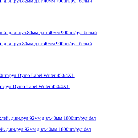
. д.вн.рул.82мм д.вт.40мм 700шт/рул белый
. д.вн.рул.80мм д.вт.40мм 900шт/рул белый
т/рул Dymo Label Writer 450/4XL
й. д.вн.рул.92мм д.вт.40мм 1800шт/рул бел