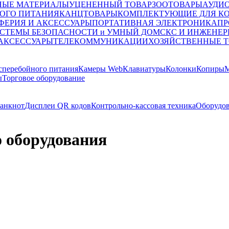
НЫЕ МАТЕРИАЛЫ
УЦЕНЕННЫЙ ТОВАР
ЗООТОВАРЫ
АУДИ
ОГО ПИТАНИЯ
КАНЦТОВАРЫ
КОМПЛЕКТУЮЩИЕ ДЛЯ К
ФЕРИЯ И АКСЕССУАРЫ
ПОРТАТИВНАЯ ЭЛЕКТРОНИКА
ПР
СТЕМЫ БЕЗОПАСНОСТИ и УМНЫЙ ДОМ
СКС И ИНЖЕНЕР
 АКСЕССУАРЫ
ТЕЛЕКОММУНИКАЦИИ
ХОЗЯЙСТВЕННЫЕ 
сперебойного питания
Камеры Web
Клавиатуры
Колонки
Копиры
М
ы
Торговое оборудование
банкнот
Дисплеи QR кодов
Контрольно-кассовая техника
Оборудов
 оборудования