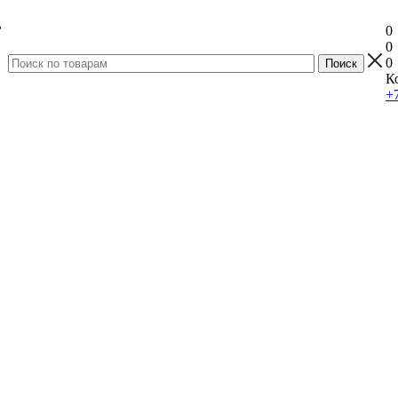
0
0
0
К
+7