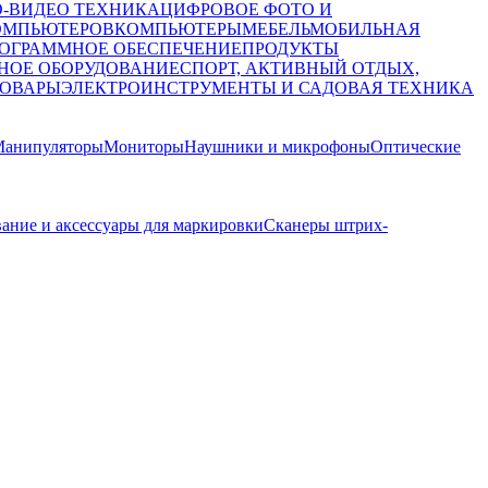
О-ВИДЕО ТЕХНИКА
ЦИФРОВОЕ ФОТО И
ОМПЬЮТЕРОВ
КОМПЬЮТЕРЫ
МЕБЕЛЬ
МОБИЛЬНАЯ
ОГРАММНОЕ ОБЕСПЕЧЕНИЕ
ПРОДУКТЫ
НОЕ ОБОРУДОВАНИЕ
СПОРТ, АКТИВНЫЙ ОТДЫХ,
ТОВАРЫ
ЭЛЕКТРОИНСТРУМЕНТЫ И САДОВАЯ ТЕХНИКА
анипуляторы
Мониторы
Наушники и микрофоны
Оптические
ание и аксессуары для маркировки
Сканеры штрих-