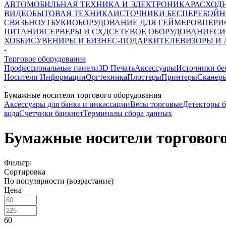
АВТОМОБИЛЬНАЯ ТЕХНИКА И ЭЛЕКТРОНИКА
РАСХОД
ВИДЕО
БЫТОВАЯ ТЕХНИКА
ИСТОЧНИКИ БЕСПЕРЕБОЙН
СВЯЗЬ
НОУТБУКИ
ОБОРУДОВАНИЕ ДЛЯ ГЕЙМЕРОВ
ПЕРИ
ПИТАНИЯ
СЕРВЕРЫ И СХД
СЕТЕВОЕ ОБОРУДОВАНИЕ
СИ
ХОББИ
СУВЕНИРЫ И БИЗНЕС-ПОДАРКИ
ТЕЛЕВИЗОРЫ И
-
Торговое оборудование
Профессиональные панели
3D Печать
Аксессуары
Источники бе
Носители Информации
Оргтехника
Плоттеры
Принтеры
Сканер
-
Бумажные носители торгового оборудования
Аксессуары для банка и инкассации
Весы торговые
Детекторы 
кода
Счетчики банкнот
Терминалы сбора данных
Бумажные носители торгового
Фильтр:
Сортировка
По популярности (возрастание)
Цена
60