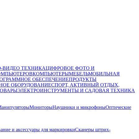
О-ВИДЕО ТЕХНИКА
ЦИФРОВОЕ ФОТО И
ОМПЬЮТЕРОВ
КОМПЬЮТЕРЫ
МЕБЕЛЬ
МОБИЛЬНАЯ
ОГРАММНОЕ ОБЕСПЕЧЕНИЕ
ПРОДУКТЫ
НОЕ ОБОРУДОВАНИЕ
СПОРТ, АКТИВНЫЙ ОТДЫХ,
ТОВАРЫ
ЭЛЕКТРОИНСТРУМЕНТЫ И САДОВАЯ ТЕХНИКА
анипуляторы
Мониторы
Наушники и микрофоны
Оптические
ание и аксессуары для маркировки
Сканеры штрих-