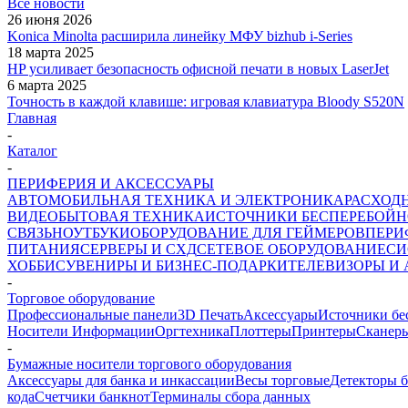
Все новости
26 июня 2026
Konica Minolta расширила линейку МФУ bizhub i-Series
18 марта 2025
HP усиливает безопасность офисной печати в новых LaserJet
6 марта 2025
Точность в каждой клавише: игровая клавиатура Bloody S520N
Главная
-
Каталог
-
ПЕРИФЕРИЯ И АКСЕССУАРЫ
АВТОМОБИЛЬНАЯ ТЕХНИКА И ЭЛЕКТРОНИКА
РАСХОД
ВИДЕО
БЫТОВАЯ ТЕХНИКА
ИСТОЧНИКИ БЕСПЕРЕБОЙН
СВЯЗЬ
НОУТБУКИ
ОБОРУДОВАНИЕ ДЛЯ ГЕЙМЕРОВ
ПЕРИ
ПИТАНИЯ
СЕРВЕРЫ И СХД
СЕТЕВОЕ ОБОРУДОВАНИЕ
СИ
ХОББИ
СУВЕНИРЫ И БИЗНЕС-ПОДАРКИ
ТЕЛЕВИЗОРЫ И
-
Торговое оборудование
Профессиональные панели
3D Печать
Аксессуары
Источники бе
Носители Информации
Оргтехника
Плоттеры
Принтеры
Сканер
-
Бумажные носители торгового оборудования
Аксессуары для банка и инкассации
Весы торговые
Детекторы 
кода
Счетчики банкнот
Терминалы сбора данных