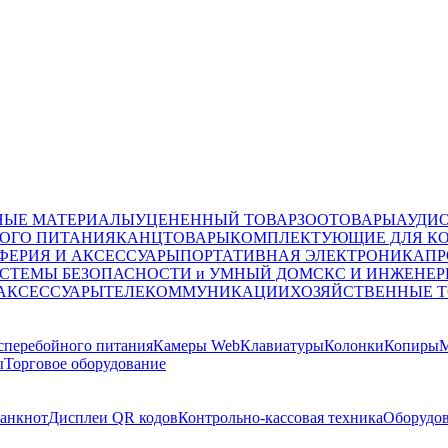
НЫЕ МАТЕРИАЛЫ
УЦЕНЕННЫЙ ТОВАР
ЗООТОВАРЫ
АУДИ
ОГО ПИТАНИЯ
КАНЦТОВАРЫ
КОМПЛЕКТУЮЩИЕ ДЛЯ К
ФЕРИЯ И АКСЕССУАРЫ
ПОРТАТИВНАЯ ЭЛЕКТРОНИКА
ПР
СТЕМЫ БЕЗОПАСНОСТИ и УМНЫЙ ДОМ
СКС И ИНЖЕНЕР
 АКСЕССУАРЫ
ТЕЛЕКОММУНИКАЦИИ
ХОЗЯЙСТВЕННЫЕ 
сперебойного питания
Камеры Web
Клавиатуры
Колонки
Копиры
М
ы
Торговое оборудование
банкнот
Дисплеи QR кодов
Контрольно-кассовая техника
Оборудов