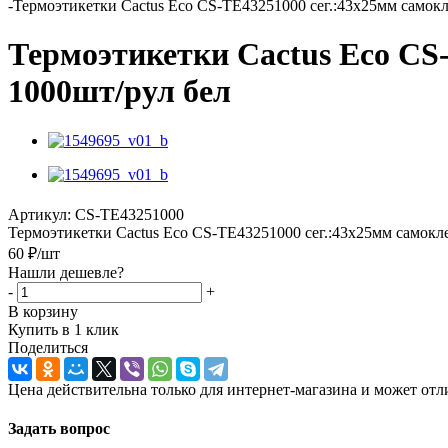
-
Термоэтикетки Cactus Eco CS-TE43251000 сег.:43x25мм самокле
Термоэтикетки Cactus Eco CS-
1000шт/рул бел
Артикул:
CS-TE43251000
Термоэтикетки Cactus Eco CS-TE43251000 сег.:43x25мм самокле
60
₽
/шт
Нашли дешевле?
-
+
В корзину
Купить в 1 клик
Поделиться
Цена действительна только для интернет-магазина и может отл
Задать вопрос