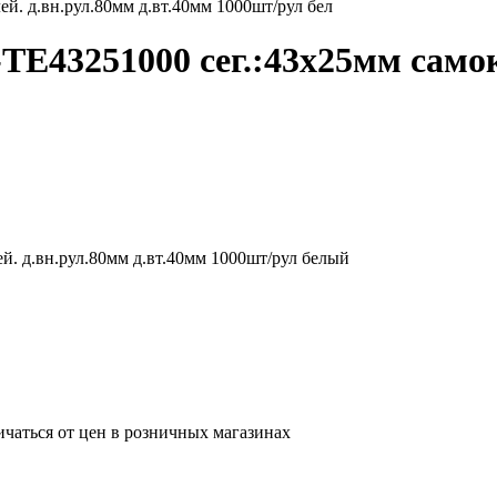
й. д.вн.рул.80мм д.вт.40мм 1000шт/рул бел
TE43251000 сег.:43x25мм самок
й. д.вн.рул.80мм д.вт.40мм 1000шт/рул белый
ичаться от цен в розничных магазинах