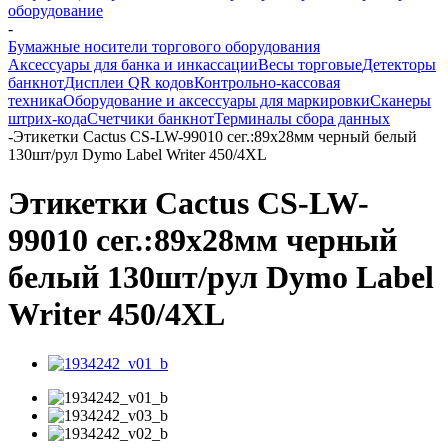
оборудование
-
Бумажные носители торгового оборудования
Аксессуары для банка и инкассации
Весы торговые
Детекторы
банкнот
Дисплеи QR кодов
Контрольно-кассовая
техника
Оборудование и аксессуары для маркировки
Сканеры
штрих-кода
Счетчики банкнот
Терминалы сбора данных
-
Этикетки Cactus CS-LW-99010 сег.:89x28мм черный белый
130шт/рул Dymo Label Writer 450/4XL
Этикетки Cactus CS-LW-
99010 сег.:89x28мм черный
белый 130шт/рул Dymo Label
Writer 450/4XL