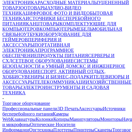
ЭЛЕКТРОНИКА
РАСХОДНЫЕ МАТЕРИАЛЫ
УЦЕНЕННЫЙ
ТОВАР
ЗООТОВАРЫ
АУДИО-ВИДЕО
ТЕХНИКА
ЦИФРОВОЕ ФОТО И ВИДЕО
БЫТОВАЯ
ТЕХНИКА
ИСТОЧНИКИ БЕСПЕРЕБОЙНОГО
ПИТАНИЯ
КАНЦТОВАРЫ
КОМПЛЕКТУЮЩИЕ ДЛЯ
КОМПЬЮТЕРОВ
КОМПЬЮТЕРЫ
МЕБЕЛЬ
МОБИЛЬНАЯ
СВЯЗЬ
НОУТБУКИ
ОБОРУДОВАНИЕ ДЛЯ
ГЕЙМЕРОВ
ПЕРИФЕРИЯ И
АКСЕССУАРЫ
ПОРТАТИВНАЯ
ЭЛЕКТРОНИКА
ПРОГРАММНОЕ
ОБЕСПЕЧЕНИЕ
ПРОДУКТЫ ПИТАНИЯ
СЕРВЕРЫ И
СХД
СЕТЕВОЕ ОБОРУДОВАНИЕ
СИСТЕМЫ
БЕЗОПАСНОСТИ и УМНЫЙ ДОМ
СКС И ИНЖЕНЕРНОЕ
ОБОРУДОВАНИЕ
СПОРТ, АКТИВНЫЙ ОТДЫХ,
ХОББИ
СУВЕНИРЫ И БИЗНЕС-ПОДАРКИ
ТЕЛЕВИЗОРЫ И
АКСЕССУАРЫ
ТЕЛЕКОММУНИКАЦИИ
ХОЗЯЙСТВЕННЫЕ
ТОВАРЫ
ЭЛЕКТРОИНСТРУМЕНТЫ И САДОВАЯ
ТЕХНИКА
-
Торговое оборудование
Профессиональные панели
3D Печать
Аксессуары
Источники
бесперебойного питания
Камеры
Web
Клавиатуры
Колонки
Копиры
Манипуляторы
Мониторы
Нау
и микрофоны
Оптические Носители
Информации
Оргтехника
Плоттеры
Принтеры
Сканеры
Торговое