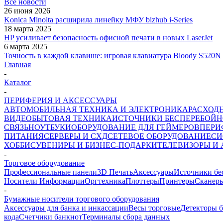
Все новости
26 июня 2026
Konica Minolta расширила линейку МФУ bizhub i-Series
18 марта 2025
HP усиливает безопасность офисной печати в новых LaserJet
6 марта 2025
Точность в каждой клавише: игровая клавиатура Bloody S520N
Главная
-
Каталог
-
ПЕРИФЕРИЯ И АКСЕССУАРЫ
АВТОМОБИЛЬНАЯ ТЕХНИКА И ЭЛЕКТРОНИКА
РАСХОД
ВИДЕО
БЫТОВАЯ ТЕХНИКА
ИСТОЧНИКИ БЕСПЕРЕБОЙН
СВЯЗЬ
НОУТБУКИ
ОБОРУДОВАНИЕ ДЛЯ ГЕЙМЕРОВ
ПЕРИ
ПИТАНИЯ
СЕРВЕРЫ И СХД
СЕТЕВОЕ ОБОРУДОВАНИЕ
СИ
ХОББИ
СУВЕНИРЫ И БИЗНЕС-ПОДАРКИ
ТЕЛЕВИЗОРЫ И
-
Торговое оборудование
Профессиональные панели
3D Печать
Аксессуары
Источники бе
Носители Информации
Оргтехника
Плоттеры
Принтеры
Сканер
-
Бумажные носители торгового оборудования
Аксессуары для банка и инкассации
Весы торговые
Детекторы 
кода
Счетчики банкнот
Терминалы сбора данных