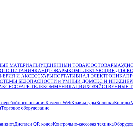
НЫЕ МАТЕРИАЛЫ
УЦЕНЕННЫЙ ТОВАР
ЗООТОВАРЫ
АУДИ
ОГО ПИТАНИЯ
КАНЦТОВАРЫ
КОМПЛЕКТУЮЩИЕ ДЛЯ К
ФЕРИЯ И АКСЕССУАРЫ
ПОРТАТИВНАЯ ЭЛЕКТРОНИКА
ПР
СТЕМЫ БЕЗОПАСНОСТИ и УМНЫЙ ДОМ
СКС И ИНЖЕНЕР
 АКСЕССУАРЫ
ТЕЛЕКОММУНИКАЦИИ
ХОЗЯЙСТВЕННЫЕ 
сперебойного питания
Камеры Web
Клавиатуры
Колонки
Копиры
М
ы
Торговое оборудование
банкнот
Дисплеи QR кодов
Контрольно-кассовая техника
Оборудов