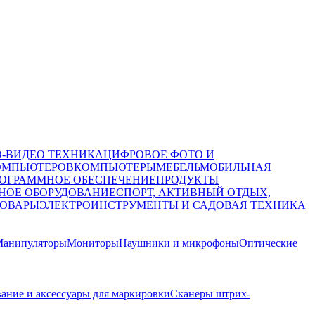
О-ВИДЕО ТЕХНИКА
ЦИФРОВОЕ ФОТО И
ОМПЬЮТЕРОВ
КОМПЬЮТЕРЫ
МЕБЕЛЬ
МОБИЛЬНАЯ
ОГРАММНОЕ ОБЕСПЕЧЕНИЕ
ПРОДУКТЫ
НОЕ ОБОРУДОВАНИЕ
СПОРТ, АКТИВНЫЙ ОТДЫХ,
ТОВАРЫ
ЭЛЕКТРОИНСТРУМЕНТЫ И САДОВАЯ ТЕХНИКА
анипуляторы
Мониторы
Наушники и микрофоны
Оптические
ание и аксессуары для маркировки
Сканеры штрих-