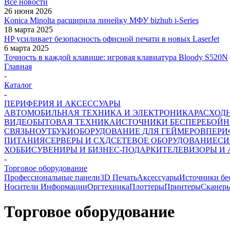
Все новости
26 июня 2026
Konica Minolta расширила линейку МФУ bizhub i-Series
18 марта 2025
HP усиливает безопасность офисной печати в новых LaserJet
6 марта 2025
Точность в каждой клавише: игровая клавиатура Bloody S520N
Главная
-
Каталог
-
ПЕРИФЕРИЯ И АКСЕССУАРЫ
АВТОМОБИЛЬНАЯ ТЕХНИКА И ЭЛЕКТРОНИКА
РАСХОД
ВИДЕО
БЫТОВАЯ ТЕХНИКА
ИСТОЧНИКИ БЕСПЕРЕБОЙН
СВЯЗЬ
НОУТБУКИ
ОБОРУДОВАНИЕ ДЛЯ ГЕЙМЕРОВ
ПЕРИ
ПИТАНИЯ
СЕРВЕРЫ И СХД
СЕТЕВОЕ ОБОРУДОВАНИЕ
СИ
ХОББИ
СУВЕНИРЫ И БИЗНЕС-ПОДАРКИ
ТЕЛЕВИЗОРЫ И
-
Торговое оборудование
Профессиональные панели
3D Печать
Аксессуары
Источники бе
Носители Информации
Оргтехника
Плоттеры
Принтеры
Сканер
Торговое оборудование