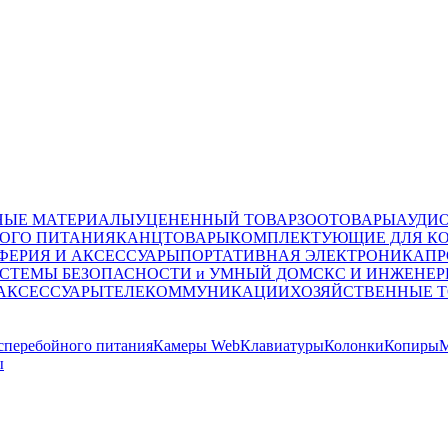
НЫЕ МАТЕРИАЛЫ
УЦЕНЕННЫЙ ТОВАР
ЗООТОВАРЫ
АУДИ
ОГО ПИТАНИЯ
КАНЦТОВАРЫ
КОМПЛЕКТУЮЩИЕ ДЛЯ К
ФЕРИЯ И АКСЕССУАРЫ
ПОРТАТИВНАЯ ЭЛЕКТРОНИКА
ПР
СТЕМЫ БЕЗОПАСНОСТИ и УМНЫЙ ДОМ
СКС И ИНЖЕНЕР
 АКСЕССУАРЫ
ТЕЛЕКОММУНИКАЦИИ
ХОЗЯЙСТВЕННЫЕ 
сперебойного питания
Камеры Web
Клавиатуры
Колонки
Копиры
М
ы