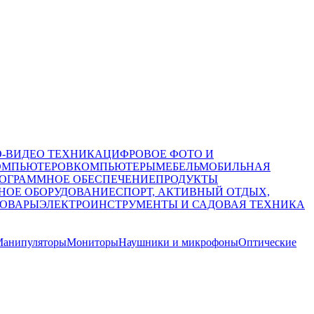
О-ВИДЕО ТЕХНИКА
ЦИФРОВОЕ ФОТО И
ОМПЬЮТЕРОВ
КОМПЬЮТЕРЫ
МЕБЕЛЬ
МОБИЛЬНАЯ
ОГРАММНОЕ ОБЕСПЕЧЕНИЕ
ПРОДУКТЫ
НОЕ ОБОРУДОВАНИЕ
СПОРТ, АКТИВНЫЙ ОТДЫХ,
ТОВАРЫ
ЭЛЕКТРОИНСТРУМЕНТЫ И САДОВАЯ ТЕХНИКА
анипуляторы
Мониторы
Наушники и микрофоны
Оптические