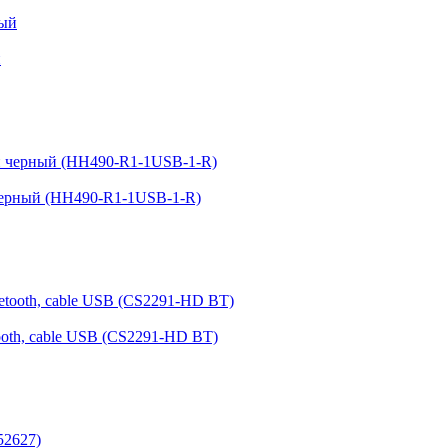
й
ерный (HH490-R1-1USB-1-R)
ooth, cable USB (CS2291-HD BT)