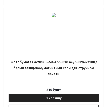
Фотобумага Cactus CS-MGA669010 A6/690г/м2/10л./
белый глянцевое/магнитный слой для струйной
печати
210
₽
/шт
В корзину