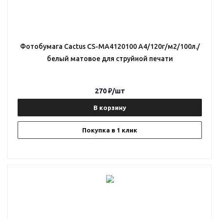
Фотобумага Cactus CS-MA4120100 A4/120г/м2/100л./
белый матовое для струйной печати
270
₽
/шт
В корзину
Покупка в 1 клик