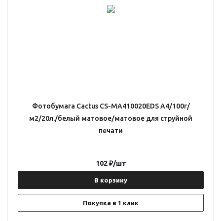
Фотобумага Cactus CS-MA410020EDS A4/100г/
м2/20л./белый матовое/матовое для струйной
печати
102
₽
/шт
В корзину
Покупка в 1 клик