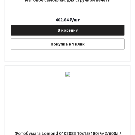
матовое самоклей. для струйной печати
402.84
₽
/шт
В корзину
Покупка в 1 клик
Фотобумага Lomond 0102083 10x15/180г/м2/600л./