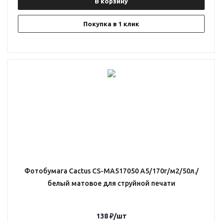
В корзину
Покупка в 1 клик
Фотобумага Cactus CS-MA517050 A5/170г/м2/50л./
белый матовое для струйной печати
138
₽
/шт