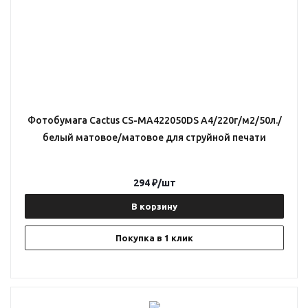
Фотобумага Cactus CS-MA422050DS A4/220г/м2/50л./
белый матовое/матовое для струйной печати
294
₽
/шт
В корзину
Покупка в 1 клик