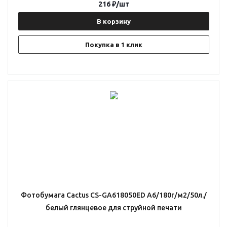
216
₽
/шт
В корзину
Покупка в 1 клик
Фотобумага Cactus CS-GA618050ED A6/180г/м2/50л./
белый глянцевое для струйной печати