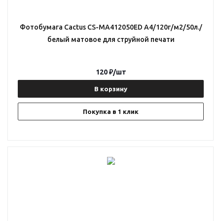
Фотобумага Cactus CS-MA412050ED A4/120г/м2/50л./
белый матовое для струйной печати
120
₽
/шт
В корзину
Покупка в 1 клик