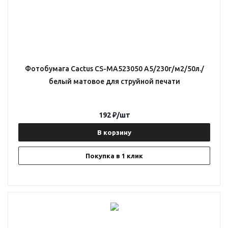
Фотобумага Cactus CS-MA523050 A5/230г/м2/50л./
белый матовое для струйной печати
192
₽
/шт
В корзину
Покупка в 1 клик