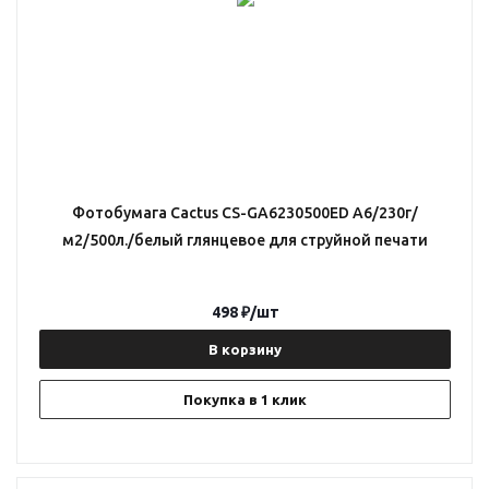
Фотобумага Cactus CS-GA6230500ED A6/230г/
м2/500л./белый глянцевое для струйной печати
498
₽
/шт
В корзину
Покупка в 1 клик