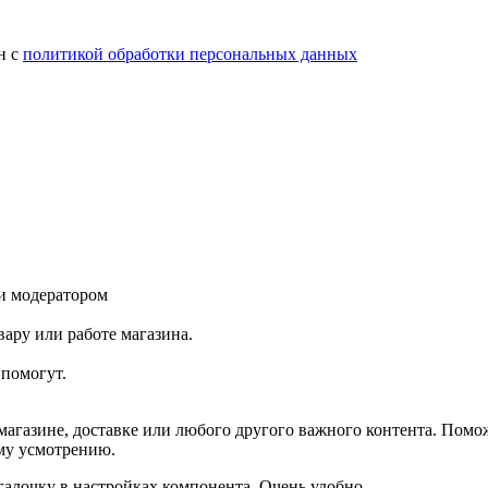
н с
политикой обработки персональных данных
и модератором
ару или работе магазина.
помогут.
агазине, доставке или любого другого важного контента. Помо
ему усмотрению.
галочку в настройках компонента. Очень удобно.