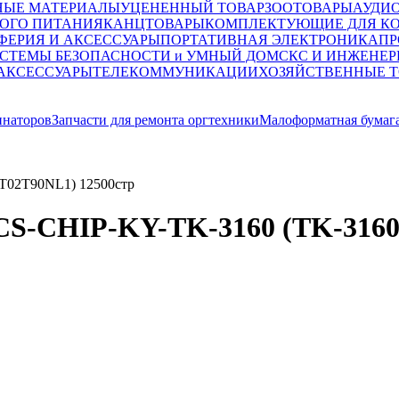
НЫЕ МАТЕРИАЛЫ
УЦЕНЕННЫЙ ТОВАР
ЗООТОВАРЫ
АУДИ
ОГО ПИТАНИЯ
КАНЦТОВАРЫ
КОМПЛЕКТУЮЩИЕ ДЛЯ К
ФЕРИЯ И АКСЕССУАРЫ
ПОРТАТИВНАЯ ЭЛЕКТРОНИКА
ПР
СТЕМЫ БЕЗОПАСНОСТИ и УМНЫЙ ДОМ
СКС И ИНЖЕНЕР
 АКСЕССУАРЫ
ТЕЛЕКОММУНИКАЦИИ
ХОЗЯЙСТВЕННЫЕ 
инаторов
Запчасти для ремонта оргтехники
Малоформатная бумаг
1T02T90NL1) 12500стр
 CS-CHIP-KY-TK-3160 (TK-3160