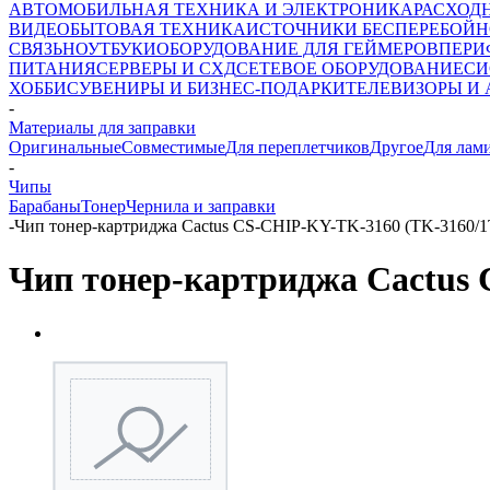
АВТОМОБИЛЬНАЯ ТЕХНИКА И ЭЛЕКТРОНИКА
РАСХОД
ВИДЕО
БЫТОВАЯ ТЕХНИКА
ИСТОЧНИКИ БЕСПЕРЕБОЙН
СВЯЗЬ
НОУТБУКИ
ОБОРУДОВАНИЕ ДЛЯ ГЕЙМЕРОВ
ПЕРИ
ПИТАНИЯ
СЕРВЕРЫ И СХД
СЕТЕВОЕ ОБОРУДОВАНИЕ
СИ
ХОББИ
СУВЕНИРЫ И БИЗНЕС-ПОДАРКИ
ТЕЛЕВИЗОРЫ И
-
Материалы для заправки
Оригинальные
Совместимые
Для переплетчиков
Другое
Для лам
-
Чипы
Барабаны
Тонер
Чернила и заправки
-
Чип тонер-картриджа Cactus CS-CHIP-KY-TK-3160 (TK-3160/
Чип тонер-картриджа Cactus