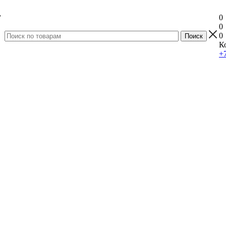
0
0
0
К
+7