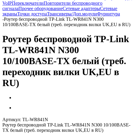
VoIP
Переключатели
Повторители беспроводного
сигнала
Прочее оборудование
Сетевые адаптеры
Сетевые
экраны
Точки доступа
Трансиверы/Доп.модули
Фурнитура
-
Роутер беспроводной TP-Link TL-WR841N N300
10/100BASE-TX белый (треб. переходник вилки UK,EU в RU)
Роутер беспроводной TP-Link
TL-WR841N N300
10/100BASE-TX белый (треб.
переходник вилки UK,EU в
RU)
Артикул:
TL-WR841N
Роутер беспроводной TP-Link TL-WR841N N300 10/100BASE-
TX белый (треб. переходник вилки UK,EU в RU)