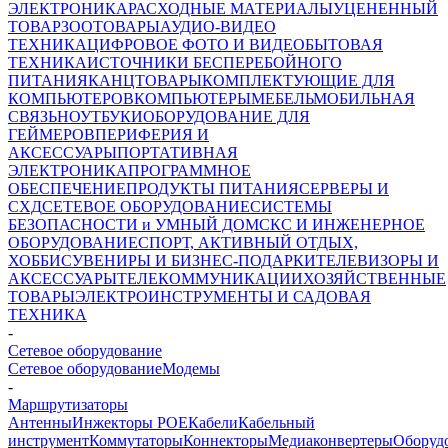
ЭЛЕКТРОНИКА
РАСХОДНЫЕ МАТЕРИАЛЫ
УЦЕНЕННЫЙ
ТОВАР
ЗООТОВАРЫ
АУДИО-ВИДЕО
ТЕХНИКА
ЦИФРОВОЕ ФОТО И ВИДЕО
БЫТОВАЯ
ТЕХНИКА
ИСТОЧНИКИ БЕСПЕРЕБОЙНОГО
ПИТАНИЯ
КАНЦТОВАРЫ
КОМПЛЕКТУЮЩИЕ ДЛЯ
КОМПЬЮТЕРОВ
КОМПЬЮТЕРЫ
МЕБЕЛЬ
МОБИЛЬНАЯ
СВЯЗЬ
НОУТБУКИ
ОБОРУДОВАНИЕ ДЛЯ
ГЕЙМЕРОВ
ПЕРИФЕРИЯ И
АКСЕССУАРЫ
ПОРТАТИВНАЯ
ЭЛЕКТРОНИКА
ПРОГРАММНОЕ
ОБЕСПЕЧЕНИЕ
ПРОДУКТЫ ПИТАНИЯ
СЕРВЕРЫ И
СХД
СЕТЕВОЕ ОБОРУДОВАНИЕ
СИСТЕМЫ
БЕЗОПАСНОСТИ и УМНЫЙ ДОМ
СКС И ИНЖЕНЕРНОЕ
ОБОРУДОВАНИЕ
СПОРТ, АКТИВНЫЙ ОТДЫХ,
ХОББИ
СУВЕНИРЫ И БИЗНЕС-ПОДАРКИ
ТЕЛЕВИЗОРЫ И
АКСЕССУАРЫ
ТЕЛЕКОММУНИКАЦИИ
ХОЗЯЙСТВЕННЫЕ
ТОВАРЫ
ЭЛЕКТРОИНСТРУМЕНТЫ И САДОВАЯ
ТЕХНИКА
-
Cетевое оборудование
Cетевое оборудование
Модемы
-
Маршрутизаторы
Антенны
Инжекторы POE
Кабели
Кабельный
инструмент
Коммутаторы
Коннекторы
Медиаконвертеры
Оборуд