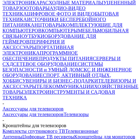
ЭЛЕКТРОНИКА
РАСХОДНЫЕ МАТЕРИАЛЫ
УЦЕНЕННЫЙ
ТОВАР
ЗООТОВАРЫ
АУДИО-ВИДЕО
ТЕХНИКА
ЦИФРОВОЕ ФОТО И ВИДЕО
БЫТОВАЯ
ТЕХНИКА
ИСТОЧНИКИ БЕСПЕРЕБОЙНОГО
ПИТАНИЯ
КАНЦТОВАРЫ
КОМПЛЕКТУЮЩИЕ ДЛЯ
КОМПЬЮТЕРОВ
КОМПЬЮТЕРЫ
МЕБЕЛЬ
МОБИЛЬНАЯ
СВЯЗЬ
НОУТБУКИ
ОБОРУДОВАНИЕ ДЛЯ
ГЕЙМЕРОВ
ПЕРИФЕРИЯ И
АКСЕССУАРЫ
ПОРТАТИВНАЯ
ЭЛЕКТРОНИКА
ПРОГРАММНОЕ
ОБЕСПЕЧЕНИЕ
ПРОДУКТЫ ПИТАНИЯ
СЕРВЕРЫ И
СХД
СЕТЕВОЕ ОБОРУДОВАНИЕ
СИСТЕМЫ
БЕЗОПАСНОСТИ и УМНЫЙ ДОМ
СКС И ИНЖЕНЕРНОЕ
ОБОРУДОВАНИЕ
СПОРТ, АКТИВНЫЙ ОТДЫХ,
ХОББИ
СУВЕНИРЫ И БИЗНЕС-ПОДАРКИ
ТЕЛЕВИЗОРЫ И
АКСЕССУАРЫ
ТЕЛЕКОММУНИКАЦИИ
ХОЗЯЙСТВЕННЫЕ
ТОВАРЫ
ЭЛЕКТРОИНСТРУМЕНТЫ И САДОВАЯ
ТЕХНИКА
-
Аксессуары для телевизоров
Аксессуары для телевизоров
Телевизоры
-
Кронштейны для телевизоров
Комплекты спутникового ТВ
Телевизионные
Антенны
Цифровые ТВ ресиверы
Кронштейны для мониторов