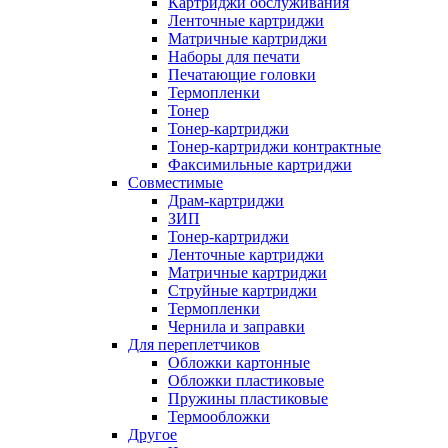
Картриджи обслуживания
Ленточные картриджи
Матричные картриджи
Наборы для печати
Печатающие головки
Термопленки
Тонер
Тонер-картриджи
Тонер-картриджи контрактные
Факсимильные картриджи
Совместимые
Драм-картриджи
ЗИП
Тонер-картриджи
Ленточные картриджи
Матричные картриджи
Струйные картриджи
Термопленки
Чернила и заправки
Для переплетчиков
Обложки картонные
Обложки пластиковые
Пружины пластиковые
Термообложки
Другое