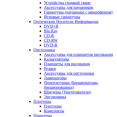
Устройства громкой связи
Аксессуары для наушников
Гарнитуры (наушники с микрофоном)
Игровые гарнитуры
Оптические Носители Информации
DVD+R
Blu Ray
CD-R
CD-RW
DVD-R
Оргтехника
Аксессуары для планшетов рисования
Калькуляторы
Планшеты для рисования
Резаки
Аксессуары для оргтехники
Ламинаторы
Переплетчики (Брошюраторы,
брошюровщики)
Шредеры (Уничтожители)
Эргономика
Плоттеры
Плоттеры
Комплекты
Принтеры