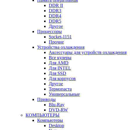
Память оперативная
DDR II
DDR3
DDR4
DDR5
Другое
Процессоры
Socket-1151
Прочие
Устройства охлаждения
Аксессуары для устройств охлаждения
Все кулеры
Для AMD
Для INTEL
Для SSD
Для корпусов
Другое
Термопаста
Универсальные
Приводы
Blu-Ray
DVD-RW
КОМПЬЮТЕРЫ
Компьютеры
Desktop