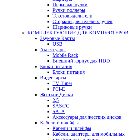
Перьевые ручки
Ручки-роллеры
Текстовыделители
Стержни для гелевых ручек
Шариковые ручки
КОМПЛЕКТУЮЩИЕ ДЛЯ КОМПЬЮТЕРОВ
Звуковые Карты
USB
Аксессуары
Mobile Rack
Внешний корпус для HDD
Блоки питания
Блоки питания
Видеокарты
TV-Tuner
PCI-E
Жесткие Диски
2,5
SAS/FC
SATA
Аксессуары для жестких дисков
Кабели и шлейфы
Кабели и шлейфы
Кабели, адаптеры для мобильных
телефонов/планшетов