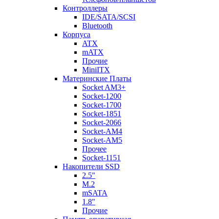
Контроллеры
IDE/SATA/SCSI
Bluetooth
Корпуса
ATX
mATX
Прочие
MiniITX
Материнские Платы
Socket AM3+
Socket-1200
Socket-1700
Socket-1851
Socket-2066
Socket-AM4
Socket-AM5
Прочее
Socket-1151
Накопители SSD
2.5"
M.2
mSATA
1.8"
Прочие