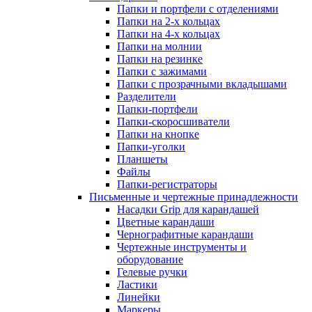
Папки и портфели с отделениями
Папки на 2-х кольцах
Папки на 4-х кольцах
Папки на молнии
Папки на резинке
Папки с зажимами
Папки с прозрачными вкладышами
Разделители
Папки-портфели
Папки-скоросшиватели
Папки на кнопке
Папки-уголки
Планшеты
Файлы
Папки-регистраторы
Письменные и чертежные принадлежности
Насадки Grip для карандашей
Цветные карандаши
Чернографитные карандаши
Чертежные инструменты и
оборудование
Гелевые ручки
Ластики
Линейки
Маркеры