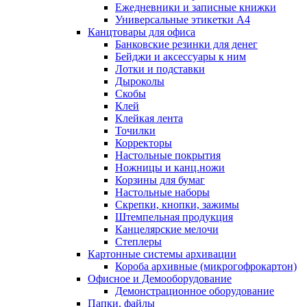
Ежедневники и записные книжки
Универсальные этикетки А4
Канцтовары для офиса
Банковские резинки для денег
Бейджи и аксесcуары к ним
Лотки и подставки
Дыроколы
Скобы
Клей
Клейкая лента
Точилки
Корректоры
Настольные покрытия
Ножницы и канц.ножи
Корзины для бумаг
Настольные наборы
Скрепки, кнопки, зажимы
Штемпельная продукция
Канцелярские мелочи
Степлеры
Картонные системы архивации
Короба архивные (микрогофрокартон)
Офисное и Демооборудование
Демонстрационное оборудование
Папки, файлы