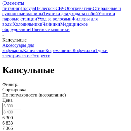
(Элементы
питания)
Посуда
Пылесосы
СВЧ
Обогреватели
Стиральные и
сушильные машины
Техника для ухода за собой
Утюги и
паровые станции
Уход за волосами
Фильтры для
воды
Холодильники
Чайники
Медицинское
оборудование
Швейные машинки
-
Капсульные
Аксессуары для
кофеварок
Капельные
Кофемашины
Кофемолки
Турки
электрические
Эспрессо
Капсульные
Фильтр:
Сортировка
По популярности (возрастание)
Цена
6 300
6 833
7 365