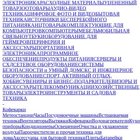
ЭЛЕКТРОНИКА
РАСХОДНЫЕ МАТЕРИАЛЫ
УЦЕНЕННЫЙ
ТОВАР
ЗООТОВАРЫ
АУДИО-ВИДЕО
ТЕХНИКА
ЦИФРОВОЕ ФОТО И ВИДЕО
БЫТОВАЯ
ТЕХНИКА
ИСТОЧНИКИ БЕСПЕРЕБОЙНОГО
ПИТАНИЯ
КАНЦТОВАРЫ
КОМПЛЕКТУЮЩИЕ ДЛЯ
КОМПЬЮТЕРОВ
КОМПЬЮТЕРЫ
МЕБЕЛЬ
МОБИЛЬНАЯ
СВЯЗЬ
НОУТБУКИ
ОБОРУДОВАНИЕ ДЛЯ
ГЕЙМЕРОВ
ПЕРИФЕРИЯ И
АКСЕССУАРЫ
ПОРТАТИВНАЯ
ЭЛЕКТРОНИКА
ПРОГРАММНОЕ
ОБЕСПЕЧЕНИЕ
ПРОДУКТЫ ПИТАНИЯ
СЕРВЕРЫ И
СХД
СЕТЕВОЕ ОБОРУДОВАНИЕ
СИСТЕМЫ
БЕЗОПАСНОСТИ и УМНЫЙ ДОМ
СКС И ИНЖЕНЕРНОЕ
ОБОРУДОВАНИЕ
СПОРТ, АКТИВНЫЙ ОТДЫХ,
ХОББИ
СУВЕНИРЫ И БИЗНЕС-ПОДАРКИ
ТЕЛЕВИЗОРЫ И
АКСЕССУАРЫ
ТЕЛЕКОММУНИКАЦИИ
ХОЗЯЙСТВЕННЫЕ
ТОВАРЫ
ЭЛЕКТРОИНСТРУМЕНТЫ И САДОВАЯ
ТЕХНИКА
-
Кофеварки
Метеостанции
Часы
Посудомоечные машины
Встраиваемая
техника
Вентиляторы
Вытяжки
Кофеварки
Водонагреватели
Кухо
приборы
Кондиционеры
Освещение
Очистка и увлажнение
воздуха
Пароочистители и прочая техника для
дома
Аксессуары для бытовой техники
Плиты
Батарейки