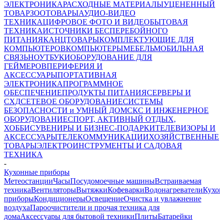
ЭЛЕКТРОНИКА
РАСХОДНЫЕ МАТЕРИАЛЫ
УЦЕНЕННЫЙ
ТОВАР
ЗООТОВАРЫ
АУДИО-ВИДЕО
ТЕХНИКА
ЦИФРОВОЕ ФОТО И ВИДЕО
БЫТОВАЯ
ТЕХНИКА
ИСТОЧНИКИ БЕСПЕРЕБОЙНОГО
ПИТАНИЯ
КАНЦТОВАРЫ
КОМПЛЕКТУЮЩИЕ ДЛЯ
КОМПЬЮТЕРОВ
КОМПЬЮТЕРЫ
МЕБЕЛЬ
МОБИЛЬНАЯ
СВЯЗЬ
НОУТБУКИ
ОБОРУДОВАНИЕ ДЛЯ
ГЕЙМЕРОВ
ПЕРИФЕРИЯ И
АКСЕССУАРЫ
ПОРТАТИВНАЯ
ЭЛЕКТРОНИКА
ПРОГРАММНОЕ
ОБЕСПЕЧЕНИЕ
ПРОДУКТЫ ПИТАНИЯ
СЕРВЕРЫ И
СХД
СЕТЕВОЕ ОБОРУДОВАНИЕ
СИСТЕМЫ
БЕЗОПАСНОСТИ и УМНЫЙ ДОМ
СКС И ИНЖЕНЕРНОЕ
ОБОРУДОВАНИЕ
СПОРТ, АКТИВНЫЙ ОТДЫХ,
ХОББИ
СУВЕНИРЫ И БИЗНЕС-ПОДАРКИ
ТЕЛЕВИЗОРЫ И
АКСЕССУАРЫ
ТЕЛЕКОММУНИКАЦИИ
ХОЗЯЙСТВЕННЫЕ
ТОВАРЫ
ЭЛЕКТРОИНСТРУМЕНТЫ И САДОВАЯ
ТЕХНИКА
-
Кухонные приборы
Метеостанции
Часы
Посудомоечные машины
Встраиваемая
техника
Вентиляторы
Вытяжки
Кофеварки
Водонагреватели
Кухо
приборы
Кондиционеры
Освещение
Очистка и увлажнение
воздуха
Пароочистители и прочая техника для
дома
Аксессуары для бытовой техники
Плиты
Батарейки