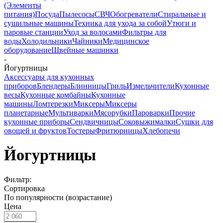
(Элементы
питания)
Посуда
Пылесосы
СВЧ
Обогреватели
Стиральные и
сушильные машины
Техника для ухода за собой
Утюги и
паровые станции
Уход за волосами
Фильтры для
воды
Холодильники
Чайники
Медицинское
оборудование
Швейные машинки
-
Йогуртницы
Аксессуары для кухонных
приборов
Блендеры
Блинницы
Гриль
Измельчители
Кухонные
весы
Кухонные комбайны
Кухонные
машины
Ломтерезки
Миксеры
Миксеры
планетарные
Мультиварки
Мясорубки
Пароварки
Прочие
кухонные приборы
Сендвичницы
Соковыжималки
Сушки для
овощей и фруктов
Тостеры
Фритюрницы
Хлебопечи
Йогуртницы
Фильтр:
Сортировка
По популярности (возрастание)
Цена