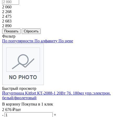
2 060
2 268
2 475
2 683
2 890
Показать
Сбросить
Фильтр
По популярности
По алфавиту
По цене
Быстрый просмотр
Йогуртница Kitfort КТ-2088-1 20Вт 7б. 180мл упр.:электрон.
белый/фиолетовый
В корзину
Покупка в 1 клик
2 676
₽
/шт
-
+