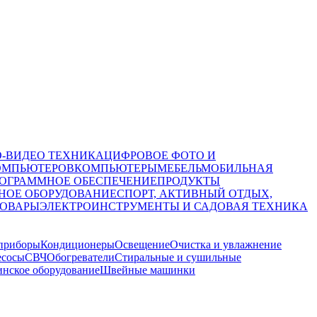
О-ВИДЕО ТЕХНИКА
ЦИФРОВОЕ ФОТО И
ОМПЬЮТЕРОВ
КОМПЬЮТЕРЫ
МЕБЕЛЬ
МОБИЛЬНАЯ
ОГРАММНОЕ ОБЕСПЕЧЕНИЕ
ПРОДУКТЫ
НОЕ ОБОРУДОВАНИЕ
СПОРТ, АКТИВНЫЙ ОТДЫХ,
ТОВАРЫ
ЭЛЕКТРОИНСТРУМЕНТЫ И САДОВАЯ ТЕХНИКА
приборы
Кондиционеры
Освещение
Очистка и увлажнение
сосы
СВЧ
Обогреватели
Стиральные и сушильные
нское оборудование
Швейные машинки