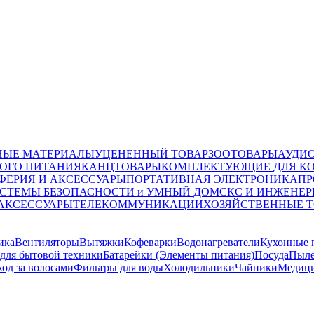
НЫЕ МАТЕРИАЛЫ
УЦЕНЕННЫЙ ТОВАР
ЗООТОВАРЫ
АУДИ
ОГО ПИТАНИЯ
КАНЦТОВАРЫ
КОМПЛЕКТУЮЩИЕ ДЛЯ К
ФЕРИЯ И АКСЕССУАРЫ
ПОРТАТИВНАЯ ЭЛЕКТРОНИКА
ПР
СТЕМЫ БЕЗОПАСНОСТИ и УМНЫЙ ДОМ
СКС И ИНЖЕНЕР
 АКСЕССУАРЫ
ТЕЛЕКОММУНИКАЦИИ
ХОЗЯЙСТВЕННЫЕ 
ика
Вентиляторы
Вытяжки
Кофеварки
Водонагреватели
Кухонные 
для бытовой техники
Батарейки (Элементы питания)
Посуда
Пыле
ход за волосами
Фильтры для воды
Холодильники
Чайники
Медици