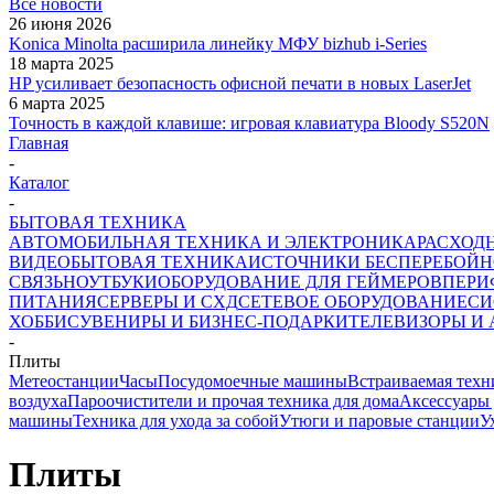
Все новости
26 июня 2026
Konica Minolta расширила линейку МФУ bizhub i-Series
18 марта 2025
HP усиливает безопасность офисной печати в новых LaserJet
6 марта 2025
Точность в каждой клавише: игровая клавиатура Bloody S520N
Главная
-
Каталог
-
БЫТОВАЯ ТЕХНИКА
АВТОМОБИЛЬНАЯ ТЕХНИКА И ЭЛЕКТРОНИКА
РАСХОД
ВИДЕО
БЫТОВАЯ ТЕХНИКА
ИСТОЧНИКИ БЕСПЕРЕБОЙН
СВЯЗЬ
НОУТБУКИ
ОБОРУДОВАНИЕ ДЛЯ ГЕЙМЕРОВ
ПЕРИ
ПИТАНИЯ
СЕРВЕРЫ И СХД
СЕТЕВОЕ ОБОРУДОВАНИЕ
СИ
ХОББИ
СУВЕНИРЫ И БИЗНЕС-ПОДАРКИ
ТЕЛЕВИЗОРЫ И
-
Плиты
Метеостанции
Часы
Посудомоечные машины
Встраиваемая техн
воздуха
Пароочистители и прочая техника для дома
Аксессуары 
машины
Техника для ухода за собой
Утюги и паровые станции
У
Плиты