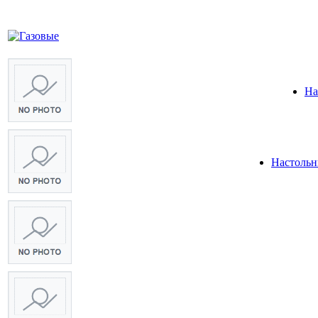
На
Настольн