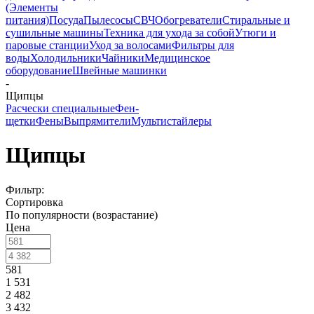
(Элементы
питания)
Посуда
Пылесосы
СВЧ
Обогреватели
Стиральные и
сушильные машины
Техника для ухода за собой
Утюги и
паровые станции
Уход за волосами
Фильтры для
воды
Холодильники
Чайники
Медицинское
оборудование
Швейные машинки
-
Щипцы
Расчески специальные
Фен-
щетки
Фены
Выпрямители
Мультистайлеры
Щипцы
Фильтр:
Сортировка
По популярности (возрастание)
Цена
581
1 531
2 482
3 432