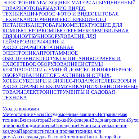
ЭЛЕКТРОНИКА
РАСХОДНЫЕ МАТЕРИАЛЫ
УЦЕНЕННЫЙ
ТОВАР
ЗООТОВАРЫ
АУДИО-ВИДЕО
ТЕХНИКА
ЦИФРОВОЕ ФОТО И ВИДЕО
БЫТОВАЯ
ТЕХНИКА
ИСТОЧНИКИ БЕСПЕРЕБОЙНОГО
ПИТАНИЯ
КАНЦТОВАРЫ
КОМПЛЕКТУЮЩИЕ ДЛЯ
КОМПЬЮТЕРОВ
КОМПЬЮТЕРЫ
МЕБЕЛЬ
МОБИЛЬНАЯ
СВЯЗЬ
НОУТБУКИ
ОБОРУДОВАНИЕ ДЛЯ
ГЕЙМЕРОВ
ПЕРИФЕРИЯ И
АКСЕССУАРЫ
ПОРТАТИВНАЯ
ЭЛЕКТРОНИКА
ПРОГРАММНОЕ
ОБЕСПЕЧЕНИЕ
ПРОДУКТЫ ПИТАНИЯ
СЕРВЕРЫ И
СХД
СЕТЕВОЕ ОБОРУДОВАНИЕ
СИСТЕМЫ
БЕЗОПАСНОСТИ и УМНЫЙ ДОМ
СКС И ИНЖЕНЕРНОЕ
ОБОРУДОВАНИЕ
СПОРТ, АКТИВНЫЙ ОТДЫХ,
ХОББИ
СУВЕНИРЫ И БИЗНЕС-ПОДАРКИ
ТЕЛЕВИЗОРЫ И
АКСЕССУАРЫ
ТЕЛЕКОММУНИКАЦИИ
ХОЗЯЙСТВЕННЫЕ
ТОВАРЫ
ЭЛЕКТРОИНСТРУМЕНТЫ И САДОВАЯ
ТЕХНИКА
-
Уход за волосами
Метеостанции
Часы
Посудомоечные машины
Встраиваемая
техника
Вентиляторы
Вытяжки
Кофеварки
Водонагреватели
Кухо
приборы
Кондиционеры
Освещение
Очистка и увлажнение
воздуха
Пароочистители и прочая техника для
дома
Аксессуары для бытовой техники
Плиты
Батарейки