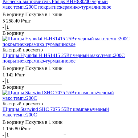
Расческа-выпрямитель Philips BHH880/00 черный
макс.темп.:200С покрытие:керамико-турмалиновое
В корзину
Покупка в 1 клик
5 258.40
₽
/шт
-
+
В корзину
Быстрый просмотр
Щипцы Hyundai H-HS1415 25Вт черный макс.темп.:200С
покрытие:керамико-турмалиновое
В корзину
Покупка в 1 клик
1 142
₽
/шт
-
+
В корзину
Быстрый просмотр
Щипцы Starwind SHC 7075 55Вт шампань/черный
макс.темп.:200С
В корзину
Покупка в 1 клик
1 156.80
₽
/шт
-
+