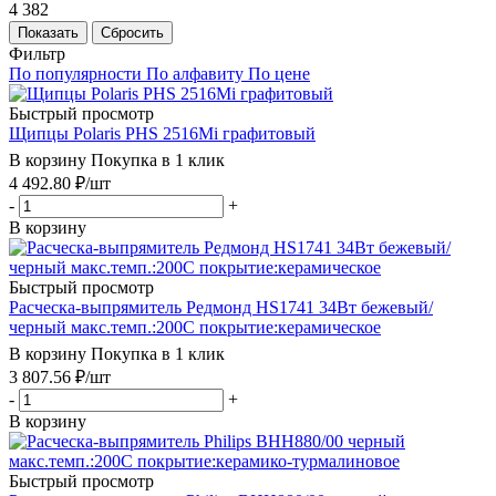
4 382
Показать
Сбросить
Фильтр
По популярности
По алфавиту
По цене
Быстрый просмотр
Щипцы Polaris PHS 2516Mi графитовый
В корзину
Покупка в 1 клик
4 492.80
₽
/шт
-
+
В корзину
Быстрый просмотр
Расческа-выпрямитель Редмонд HS1741 34Вт бежевый/
черный макс.темп.:200С покрытие:керамическое
В корзину
Покупка в 1 клик
3 807.56
₽
/шт
-
+
В корзину
Быстрый просмотр