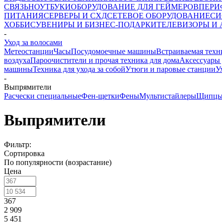
СВЯЗЬ
НОУТБУКИ
ОБОРУДОВАНИЕ ДЛЯ ГЕЙМЕРОВ
ПЕРИ
ПИТАНИЯ
СЕРВЕРЫ И СХД
СЕТЕВОЕ ОБОРУДОВАНИЕ
СИ
ХОББИ
СУВЕНИРЫ И БИЗНЕС-ПОДАРКИ
ТЕЛЕВИЗОРЫ И
-
Уход за волосами
Метеостанции
Часы
Посудомоечные машины
Встраиваемая техн
воздуха
Пароочистители и прочая техника для дома
Аксессуары 
машины
Техника для ухода за собой
Утюги и паровые станции
У
-
Выпрямители
Расчески специальные
Фен-щетки
Фены
Мультистайлеры
Щипц
Выпрямители
Фильтр:
Сортировка
По популярности (возрастание)
Цена
367
2 909
5 451