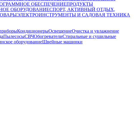
ОГРАММНОЕ ОБЕСПЕЧЕНИЕ
ПРОДУКТЫ
НОЕ ОБОРУДОВАНИЕ
СПОРТ, АКТИВНЫЙ ОТДЫХ,
ТОВАРЫ
ЭЛЕКТРОИНСТРУМЕНТЫ И САДОВАЯ ТЕХНИКА
приборы
Кондиционеры
Освещение
Очистка и увлажнение
да
Пылесосы
СВЧ
Обогреватели
Стиральные и сушильные
нское оборудование
Швейные машинки