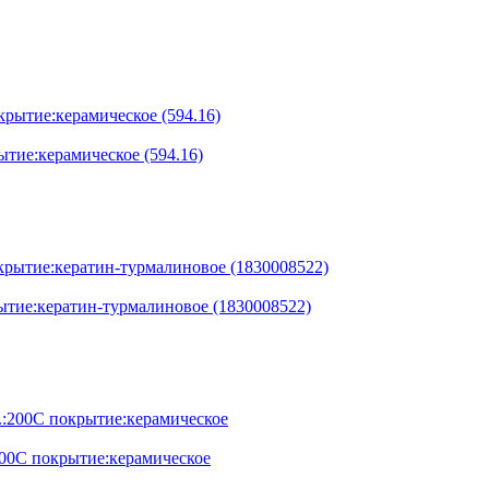
тие:керамическое (594.16)
тие:кератин-турмалиновое (1830008522)
200С покрытие:керамическое