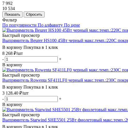
7 992
10 534
Показать
Сбросить
Фильтр
По популярности
По алфавиту
По цене
Быстрый просмотр
Выпрямитель Beurer HS100 45Вт черный макс.темп.:220С покры
В корзину
Покупка в 1 клик
8 268
₽
/шт
-
+
В корзину
Быстрый просмотр
Выпрямитель Rowenta SF411LF0 черный макс.темп.:230С покры
В корзину
Покупка в 1 клик
3 128.40
₽
/шт
-
+
В корзину
Быстрый просмотр
Выпрямитель Starwind SHE5501 25Вт фиолетовый макс.темп.:
В корзину
Покупка в 1 клик