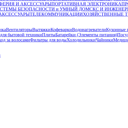
ФЕРИЯ И АКСЕССУАРЫ
ПОРТАТИВНАЯ ЭЛЕКТРОНИКА
ПР
СТЕМЫ БЕЗОПАСНОСТИ и УМНЫЙ ДОМ
СКС И ИНЖЕНЕР
 АКСЕССУАРЫ
ТЕЛЕКОММУНИКАЦИИ
ХОЗЯЙСТВЕННЫЕ 
ика
Вентиляторы
Вытяжки
Кофеварки
Водонагреватели
Кухонные 
для бытовой техники
Плиты
Батарейки (Элементы питания)
Посу
ход за волосами
Фильтры для воды
Холодильники
Чайники
Медици
ы