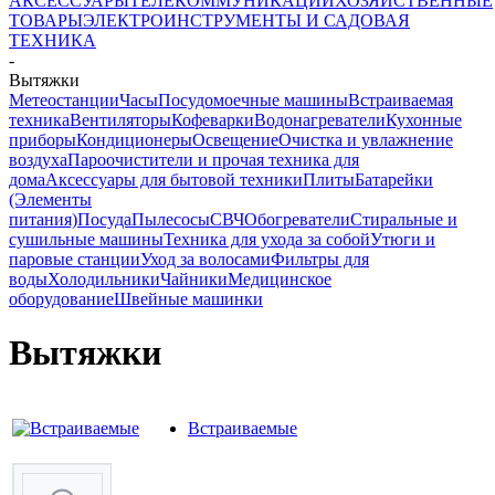
АКСЕССУАРЫ
ТЕЛЕКОММУНИКАЦИИ
ХОЗЯЙСТВЕННЫЕ
ТОВАРЫ
ЭЛЕКТРОИНСТРУМЕНТЫ И САДОВАЯ
ТЕХНИКА
-
Вытяжки
Метеостанции
Часы
Посудомоечные машины
Встраиваемая
техника
Вентиляторы
Кофеварки
Водонагреватели
Кухонные
приборы
Кондиционеры
Освещение
Очистка и увлажнение
воздуха
Пароочистители и прочая техника для
дома
Аксессуары для бытовой техники
Плиты
Батарейки
(Элементы
питания)
Посуда
Пылесосы
СВЧ
Обогреватели
Стиральные и
сушильные машины
Техника для ухода за собой
Утюги и
паровые станции
Уход за волосами
Фильтры для
воды
Холодильники
Чайники
Медицинское
оборудование
Швейные машинки
Вытяжки
Встраиваемые