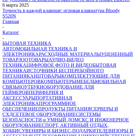
6 марта 2025
Точность в каждой клавише: игровая клавиатура Bloody
S520N
Главная
-
Каталог
-
БЫТОВАЯ ТЕХНИКА
АВТОМОБИЛЬНАЯ ТЕХНИКА И
ЭЛЕКТРОНИКА
РАСХОДНЫЕ МАТЕРИАЛЫ
УЦЕНЕННЫЙ
ТОВАР
ЗООТОВАРЫ
АУДИО-ВИДЕО
ТЕХНИКА
ЦИФРОВОЕ ФОТО И ВИДЕО
БЫТОВАЯ
ТЕХНИКА
ИСТОЧНИКИ БЕСПЕРЕБОЙНОГО
ПИТАНИЯ
КАНЦТОВАРЫ
КОМПЛЕКТУЮЩИЕ ДЛЯ
КОМПЬЮТЕРОВ
КОМПЬЮТЕРЫ
МЕБЕЛЬ
МОБИЛЬНАЯ
СВЯЗЬ
НОУТБУКИ
ОБОРУДОВАНИЕ ДЛЯ
ГЕЙМЕРОВ
ПЕРИФЕРИЯ И
АКСЕССУАРЫ
ПОРТАТИВНАЯ
ЭЛЕКТРОНИКА
ПРОГРАММНОЕ
ОБЕСПЕЧЕНИЕ
ПРОДУКТЫ ПИТАНИЯ
СЕРВЕРЫ И
СХД
СЕТЕВОЕ ОБОРУДОВАНИЕ
СИСТЕМЫ
БЕЗОПАСНОСТИ и УМНЫЙ ДОМ
СКС И ИНЖЕНЕРНОЕ
ОБОРУДОВАНИЕ
СПОРТ, АКТИВНЫЙ ОТДЫХ,
ХОББИ
СУВЕНИРЫ И БИЗНЕС-ПОДАРКИ
ТЕЛЕВИЗОРЫ И