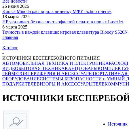
Все новости
26 июня 2026
Konica Minolta расширила линейку МФУ bizhub i-Series
18 марта 2025
HP усиливает безопасность офисной печати в новых LaserJet
6 марта 2025
Точность в каждой клавише: игровая клавиатура Bloody S520N
Главная
-
Каталог
-
ИСТОЧНИКИ БЕСПЕРЕБОЙНОГО ПИТАНИЯ
АВТОМОБИЛЬНАЯ ТЕХНИКА И ЭЛЕКТРОНИКА
РАСХОД
ВИДЕО
БЫТОВАЯ ТЕХНИКА
КАНЦТОВАРЫ
КОМПЛЕКТУ
ГЕЙМЕРОВ
ПЕРИФЕРИЯ И АКСЕССУАРЫ
ПОРТАТИВНАЯ
ОБОРУДОВАНИЕ
СИСТЕМЫ БЕЗОПАСНОСТИ и УМНЫЙ 
ПОДАРКИ
ТЕЛЕВИЗОРЫ И АКСЕССУАРЫ
ТЕЛЕКОММУН
ИСТОЧНИКИ БЕСПЕРЕБО
Источник 