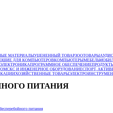
НЫЕ МАТЕРИАЛЫ
УЦЕНЕННЫЙ ТОВАР
ЗООТОВАРЫ
АУДИ
ЮЩИЕ ДЛЯ КОМПЬЮТЕРОВ
КОМПЬЮТЕРЫ
МЕБЕЛЬ
МОБИЛ
 ЭЛЕКТРОНИКА
ПРОГРАММНОЕ ОБЕСПЕЧЕНИЕ
ПРОДУКТ
ДОМ
СКС И ИНЖЕНЕРНОЕ ОБОРУДОВАНИЕ
СПОРТ, АКТИВ
ИКАЦИИ
ХОЗЯЙСТВЕННЫЕ ТОВАРЫ
ЭЛЕКТРОИНСТРУМЕН
ЙНОГО ПИТАНИЯ
бесперебойного питания