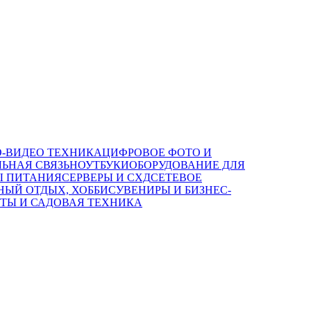
О-ВИДЕО ТЕХНИКА
ЦИФРОВОЕ ФОТО И
ЬНАЯ СВЯЗЬ
НОУТБУКИ
ОБОРУДОВАНИЕ ДЛЯ
Ы ПИТАНИЯ
СЕРВЕРЫ И СХД
СЕТЕВОЕ
НЫЙ ОТДЫХ, ХОББИ
СУВЕНИРЫ И БИЗНЕС-
ТЫ И САДОВАЯ ТЕХНИКА