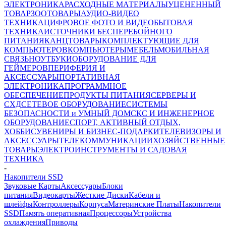
ЭЛЕКТРОНИКА
РАСХОДНЫЕ МАТЕРИАЛЫ
УЦЕНЕННЫЙ
ТОВАР
ЗООТОВАРЫ
АУДИО-ВИДЕО
ТЕХНИКА
ЦИФРОВОЕ ФОТО И ВИДЕО
БЫТОВАЯ
ТЕХНИКА
ИСТОЧНИКИ БЕСПЕРЕБОЙНОГО
ПИТАНИЯ
КАНЦТОВАРЫ
КОМПЛЕКТУЮЩИЕ ДЛЯ
КОМПЬЮТЕРОВ
КОМПЬЮТЕРЫ
МЕБЕЛЬ
МОБИЛЬНАЯ
СВЯЗЬ
НОУТБУКИ
ОБОРУДОВАНИЕ ДЛЯ
ГЕЙМЕРОВ
ПЕРИФЕРИЯ И
АКСЕССУАРЫ
ПОРТАТИВНАЯ
ЭЛЕКТРОНИКА
ПРОГРАММНОЕ
ОБЕСПЕЧЕНИЕ
ПРОДУКТЫ ПИТАНИЯ
СЕРВЕРЫ И
СХД
СЕТЕВОЕ ОБОРУДОВАНИЕ
СИСТЕМЫ
БЕЗОПАСНОСТИ и УМНЫЙ ДОМ
СКС И ИНЖЕНЕРНОЕ
ОБОРУДОВАНИЕ
СПОРТ, АКТИВНЫЙ ОТДЫХ,
ХОББИ
СУВЕНИРЫ И БИЗНЕС-ПОДАРКИ
ТЕЛЕВИЗОРЫ И
АКСЕССУАРЫ
ТЕЛЕКОММУНИКАЦИИ
ХОЗЯЙСТВЕННЫЕ
ТОВАРЫ
ЭЛЕКТРОИНСТРУМЕНТЫ И САДОВАЯ
ТЕХНИКА
-
Накопители SSD
Звуковые Карты
Аксессуары
Блоки
питания
Видеокарты
Жесткие Диски
Кабели и
шлейфы
Контроллеры
Корпуса
Материнские Платы
Накопители
SSD
Память оперативная
Процессоры
Устройства
охлаждения
Приводы