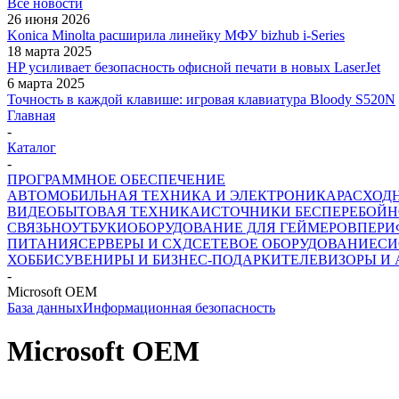
Все новости
26 июня 2026
Konica Minolta расширила линейку МФУ bizhub i-Series
18 марта 2025
HP усиливает безопасность офисной печати в новых LaserJet
6 марта 2025
Точность в каждой клавише: игровая клавиатура Bloody S520N
Главная
-
Каталог
-
ПРОГРАММНОЕ ОБЕСПЕЧЕНИЕ
АВТОМОБИЛЬНАЯ ТЕХНИКА И ЭЛЕКТРОНИКА
РАСХОД
ВИДЕО
БЫТОВАЯ ТЕХНИКА
ИСТОЧНИКИ БЕСПЕРЕБОЙН
СВЯЗЬ
НОУТБУКИ
ОБОРУДОВАНИЕ ДЛЯ ГЕЙМЕРОВ
ПЕРИ
ПИТАНИЯ
СЕРВЕРЫ И СХД
СЕТЕВОЕ ОБОРУДОВАНИЕ
СИ
ХОББИ
СУВЕНИРЫ И БИЗНЕС-ПОДАРКИ
ТЕЛЕВИЗОРЫ И
-
Microsoft OEM
База данных
Информационная безопасность
Microsoft OEM