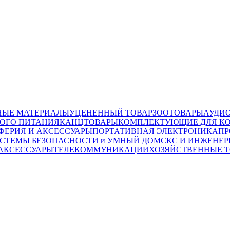
НЫЕ МАТЕРИАЛЫ
УЦЕНЕННЫЙ ТОВАР
ЗООТОВАРЫ
АУДИ
ОГО ПИТАНИЯ
КАНЦТОВАРЫ
КОМПЛЕКТУЮЩИЕ ДЛЯ К
ФЕРИЯ И АКСЕССУАРЫ
ПОРТАТИВНАЯ ЭЛЕКТРОНИКА
ПР
СТЕМЫ БЕЗОПАСНОСТИ и УМНЫЙ ДОМ
СКС И ИНЖЕНЕР
 АКСЕССУАРЫ
ТЕЛЕКОММУНИКАЦИИ
ХОЗЯЙСТВЕННЫЕ 