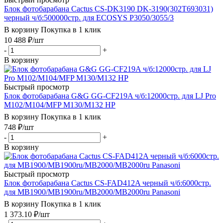
Блок фотобарабана Cactus CS-DK3190 DK-3190(302T693031)
черный ч/б:500000стр. для ECOSYS P3050/3055/3
В корзину
Покупка в 1 клик
10 488
₽
/шт
-
+
В корзину
Быстрый просмотр
Блок фотобарабана G&G GG-CF219A ч/б:12000стр. для LJ Pro
M102/M104/MFP M130/M132 HP
В корзину
Покупка в 1 клик
748
₽
/шт
-
+
В корзину
Быстрый просмотр
Блок фотобарабана Cactus CS-FAD412A черный ч/б:6000стр.
для MB1900/MB1900ru/MB2000/MB2000ru Panasoni
В корзину
Покупка в 1 клик
1 373.10
₽
/шт