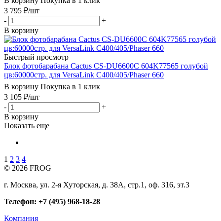
В корзину
Покупка в 1 клик
3 795
₽
/шт
-
+
В корзину
Быстрый просмотр
Блок фотобарабана Cactus CS-DU6600C 604K77565 голубой
цв:60000стр. для VersaLink C400/405/Phaser 660
В корзину
Покупка в 1 клик
3 105
₽
/шт
-
+
В корзину
Показать еще
1
2
3
4
© 2026 FROG
г. Москва, ул. 2-я Хуторская, д. 38А, стр.1, оф. 316, эт.3
Телефон: +7 (495) 968-18-28
Компания