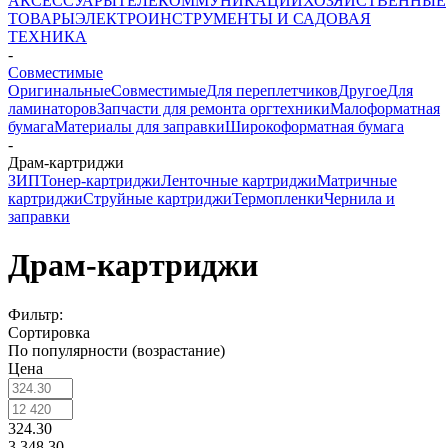
АКСЕССУАРЫ
ТЕЛЕКОММУНИКАЦИИ
ХОЗЯЙСТВЕННЫЕ
ТОВАРЫ
ЭЛЕКТРОИНСТРУМЕНТЫ И САДОВАЯ
ТЕХНИКА
-
Совместимые
Оригинальные
Совместимые
Для переплетчиков
Другое
Для
ламинаторов
Запчасти для ремонта оргтехники
Малоформатная
бумага
Материалы для заправки
Широкоформатная бумага
-
Драм-картриджи
ЗИП
Тонер-картриджи
Ленточные картриджи
Матричные
картриджи
Струйные картриджи
Термопленки
Чернила и
заправки
Драм-картриджи
Фильтр:
Сортировка
По популярности (возрастание)
Цена
324.30
3 348.30