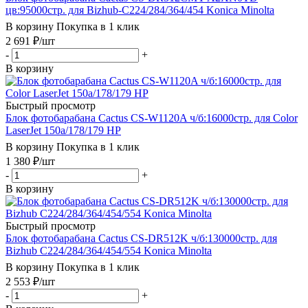
цв:95000стр. для Bizhub-C224/284/364/454 Konica Minolta
В корзину
Покупка в 1 клик
2 691
₽
/шт
-
+
В корзину
Быстрый просмотр
Блок фотобарабана Cactus CS-W1120A ч/б:16000стр. для Color
LaserJet 150a/178/179 HP
В корзину
Покупка в 1 клик
1 380
₽
/шт
-
+
В корзину
Быстрый просмотр
Блок фотобарабана Cactus CS-DR512K ч/б:130000стр. для
Bizhub C224/284/364/454/554 Konica Minolta
В корзину
Покупка в 1 клик
2 553
₽
/шт
-
+