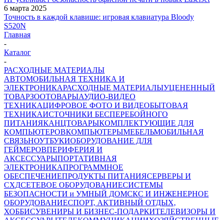
6 марта 2025
Точность в каждой клавише: игровая клавиатура Bloody
S520N
Главная
-
Каталог
-
РАСХОДНЫЕ МАТЕРИАЛЫ
АВТОМОБИЛЬНАЯ ТЕХНИКА И
ЭЛЕКТРОНИКА
РАСХОДНЫЕ МАТЕРИАЛЫ
УЦЕНЕННЫЙ
ТОВАР
ЗООТОВАРЫ
АУДИО-ВИДЕО
ТЕХНИКА
ЦИФРОВОЕ ФОТО И ВИДЕО
БЫТОВАЯ
ТЕХНИКА
ИСТОЧНИКИ БЕСПЕРЕБОЙНОГО
ПИТАНИЯ
КАНЦТОВАРЫ
КОМПЛЕКТУЮЩИЕ ДЛЯ
КОМПЬЮТЕРОВ
КОМПЬЮТЕРЫ
МЕБЕЛЬ
МОБИЛЬНАЯ
СВЯЗЬ
НОУТБУКИ
ОБОРУДОВАНИЕ ДЛЯ
ГЕЙМЕРОВ
ПЕРИФЕРИЯ И
АКСЕССУАРЫ
ПОРТАТИВНАЯ
ЭЛЕКТРОНИКА
ПРОГРАММНОЕ
ОБЕСПЕЧЕНИЕ
ПРОДУКТЫ ПИТАНИЯ
СЕРВЕРЫ И
СХД
СЕТЕВОЕ ОБОРУДОВАНИЕ
СИСТЕМЫ
БЕЗОПАСНОСТИ и УМНЫЙ ДОМ
СКС И ИНЖЕНЕРНОЕ
ОБОРУДОВАНИЕ
СПОРТ, АКТИВНЫЙ ОТДЫХ,
ХОББИ
СУВЕНИРЫ И БИЗНЕС-ПОДАРКИ
ТЕЛЕВИЗОРЫ И