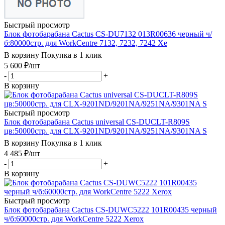
Быстрый просмотр
Блок фотобарабана Cactus CS-DU7132 013R00636 черный ч/
б:80000стр. для WorkCentre 7132, 7232, 7242 Xe
В корзину
Покупка в 1 клик
5 600
₽
/шт
-
+
В корзину
Быстрый просмотр
Блок фотобарабана Cactus universal CS-DUCLT-R809S
цв:50000стр. для CLX-9201ND/9201NA/9251NA/9301NA S
В корзину
Покупка в 1 клик
4 485
₽
/шт
-
+
В корзину
Быстрый просмотр
Блок фотобарабана Cactus CS-DUWC5222 101R00435 черный
ч/б:60000стр. для WorkCentre 5222 Xerox