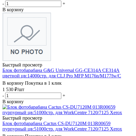
-
+
В корзину
Быстрый просмотр
Блок фотобарабана G&G Universal GG-CE314A CE314A
цветной цв:14000стр. для CLJ Pro MFP M176n/M177fw/C
В корзину
Покупка в 1 клик
1 530
₽
/шт
-
+
В корзину
Быстрый просмотр
Блок фотобарабана Cactus CS-DU7120M 013R00659
пурпурный цв:51000стр. для WorkCentre 7120/7125 Xerox