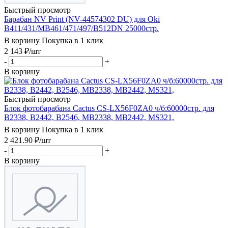
Быстрый просмотр
Барабан NV Print (NV-44574302 DU) для Oki
B411/431/MB461/471/497/B512DN 25000стр.
В корзину
Покупка в 1 клик
2 143
₽
/шт
-
+
В корзину
Быстрый просмотр
Блок фотобарабана Cactus CS-LX56F0ZA0 ч/б:60000стр. для
B2338, B2442, B2546, MB2338, MB2442, MS321,
В корзину
Покупка в 1 клик
2 421.90
₽
/шт
-
+
В корзину