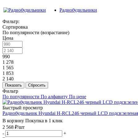
Радиобудильники
Фильтр:
Сортировка
По популярности (возрастание)
Цена
990
1 278
1 565
1 853
2 140
Показать
Сбросить
Фильтр
По популярности
По алфавиту
По цене
Быстрый просмотр
Радиобудильник Hyundai H-RCL246 черный LCD подсв:зелена
В корзину
Покупка в 1 клик
2 568
₽
/шт
-
+