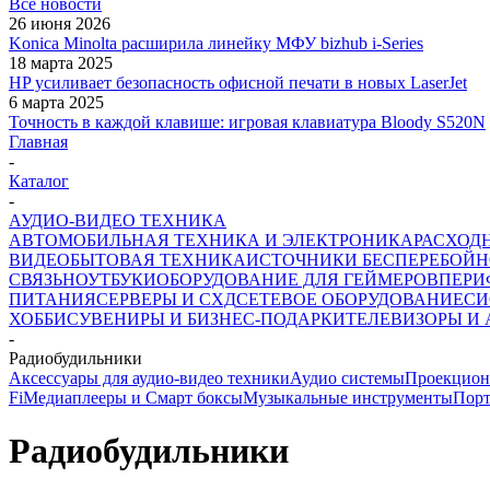
Все новости
26 июня 2026
Konica Minolta расширила линейку МФУ bizhub i-Series
18 марта 2025
HP усиливает безопасность офисной печати в новых LaserJet
6 марта 2025
Точность в каждой клавише: игровая клавиатура Bloody S520N
Главная
-
Каталог
-
АУДИО-ВИДЕО ТЕХНИКА
АВТОМОБИЛЬНАЯ ТЕХНИКА И ЭЛЕКТРОНИКА
РАСХОД
ВИДЕО
БЫТОВАЯ ТЕХНИКА
ИСТОЧНИКИ БЕСПЕРЕБОЙН
СВЯЗЬ
НОУТБУКИ
ОБОРУДОВАНИЕ ДЛЯ ГЕЙМЕРОВ
ПЕРИ
ПИТАНИЯ
СЕРВЕРЫ И СХД
СЕТЕВОЕ ОБОРУДОВАНИЕ
СИ
ХОББИ
СУВЕНИРЫ И БИЗНЕС-ПОДАРКИ
ТЕЛЕВИЗОРЫ И
-
Радиобудильники
Аксессуары для аудио-видео техники
Аудио системы
Проекцион
Fi
Медиаплееры и Смарт боксы
Музыкальные инструменты
Порт
Радиобудильники