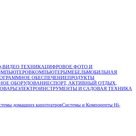
О-ВИДЕО ТЕХНИКА
ЦИФРОВОЕ ФОТО И
ОМПЬЮТЕРОВ
КОМПЬЮТЕРЫ
МЕБЕЛЬ
МОБИЛЬНАЯ
ОГРАММНОЕ ОБЕСПЕЧЕНИЕ
ПРОДУКТЫ
НОЕ ОБОРУДОВАНИЕ
СПОРТ, АКТИВНЫЙ ОТДЫХ,
ТОВАРЫ
ЭЛЕКТРОИНСТРУМЕНТЫ И САДОВАЯ ТЕХНИКА
стемы домашних кинотеатров
Системы и Компоненты Hi-