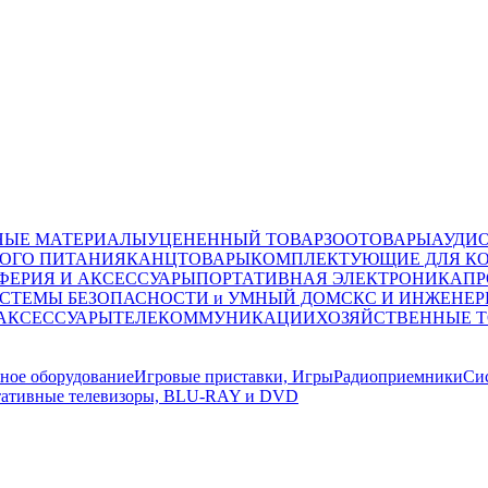
НЫЕ МАТЕРИАЛЫ
УЦЕНЕННЫЙ ТОВАР
ЗООТОВАРЫ
АУДИ
ОГО ПИТАНИЯ
КАНЦТОВАРЫ
КОМПЛЕКТУЮЩИЕ ДЛЯ К
ФЕРИЯ И АКСЕССУАРЫ
ПОРТАТИВНАЯ ЭЛЕКТРОНИКА
ПР
СТЕМЫ БЕЗОПАСНОСТИ и УМНЫЙ ДОМ
СКС И ИНЖЕНЕР
 АКСЕССУАРЫ
ТЕЛЕКОММУНИКАЦИИ
ХОЗЯЙСТВЕННЫЕ 
ное оборудование
Игровые приставки, Игры
Радиоприемники
Си
ативные телевизоры, BLU-RAY и DVD