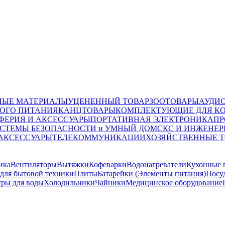
НЫЕ МАТЕРИАЛЫ
УЦЕНЕННЫЙ ТОВАР
ЗООТОВАРЫ
АУДИ
ОГО ПИТАНИЯ
КАНЦТОВАРЫ
КОМПЛЕКТУЮЩИЕ ДЛЯ К
ФЕРИЯ И АКСЕССУАРЫ
ПОРТАТИВНАЯ ЭЛЕКТРОНИКА
ПР
СТЕМЫ БЕЗОПАСНОСТИ и УМНЫЙ ДОМ
СКС И ИНЖЕНЕР
 АКСЕССУАРЫ
ТЕЛЕКОММУНИКАЦИИ
ХОЗЯЙСТВЕННЫЕ 
ика
Вентиляторы
Вытяжки
Кофеварки
Водонагреватели
Кухонные 
для бытовой техники
Плиты
Батарейки (Элементы питания)
Посу
ры для воды
Холодильники
Чайники
Медицинское оборудование