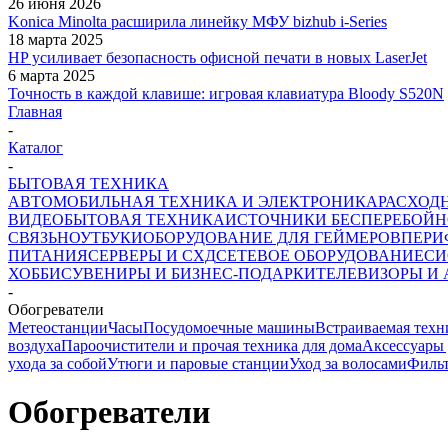
26 июня 2026
Konica Minolta расширила линейку МФУ bizhub i-Series
18 марта 2025
HP усиливает безопасность офисной печати в новых LaserJet
6 марта 2025
Точность в каждой клавише: игровая клавиатура Bloody S520N
Главная
-
Каталог
-
БЫТОВАЯ ТЕХНИКА
АВТОМОБИЛЬНАЯ ТЕХНИКА И ЭЛЕКТРОНИКА
РАСХОД
ВИДЕО
БЫТОВАЯ ТЕХНИКА
ИСТОЧНИКИ БЕСПЕРЕБОЙН
СВЯЗЬ
НОУТБУКИ
ОБОРУДОВАНИЕ ДЛЯ ГЕЙМЕРОВ
ПЕРИ
ПИТАНИЯ
СЕРВЕРЫ И СХД
СЕТЕВОЕ ОБОРУДОВАНИЕ
СИ
ХОББИ
СУВЕНИРЫ И БИЗНЕС-ПОДАРКИ
ТЕЛЕВИЗОРЫ И
-
Обогреватели
Метеостанции
Часы
Посудомоечные машины
Встраиваемая техн
воздуха
Пароочистители и прочая техника для дома
Аксессуары 
ухода за собой
Утюги и паровые станции
Уход за волосами
Фильт
Обогреватели