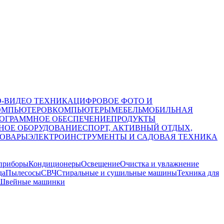
О-ВИДЕО ТЕХНИКА
ЦИФРОВОЕ ФОТО И
ОМПЬЮТЕРОВ
КОМПЬЮТЕРЫ
МЕБЕЛЬ
МОБИЛЬНАЯ
ОГРАММНОЕ ОБЕСПЕЧЕНИЕ
ПРОДУКТЫ
НОЕ ОБОРУДОВАНИЕ
СПОРТ, АКТИВНЫЙ ОТДЫХ,
ТОВАРЫ
ЭЛЕКТРОИНСТРУМЕНТЫ И САДОВАЯ ТЕХНИКА
приборы
Кондиционеры
Освещение
Очистка и увлажнение
да
Пылесосы
СВЧ
Стиральные и сушильные машины
Техника для
Швейные машинки