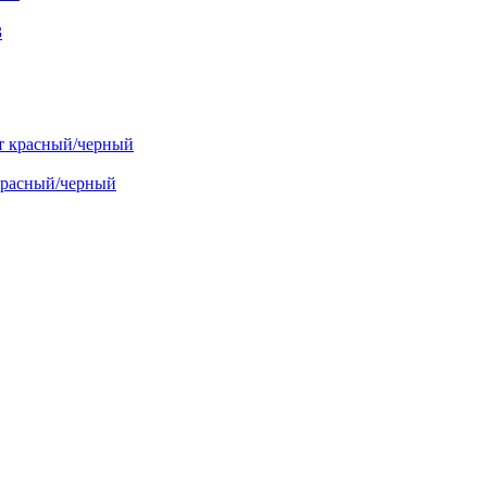
3
красный/черный