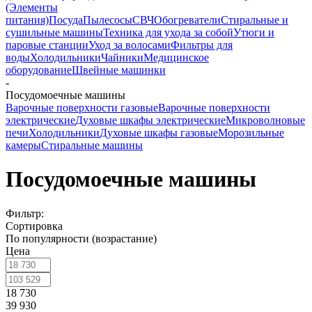
(Элементы
питания)
Посуда
Пылесосы
СВЧ
Обогреватели
Стиральные и
сушильные машины
Техника для ухода за собой
Утюги и
паровые станции
Уход за волосами
Фильтры для
воды
Холодильники
Чайники
Медицинское
оборудование
Швейные машинки
-
Посудомоечные машины
Варочные поверхности газовые
Варочные поверхности
электрические
Духовые шкафы электрические
Микроволновые
печи
Холодильники
Духовые шкафы газовые
Морозильные
камеры
Стиральные машины
Посудомоечные машины
Фильтр:
Сортировка
По популярности (возрастание)
Цена
18 730
39 930