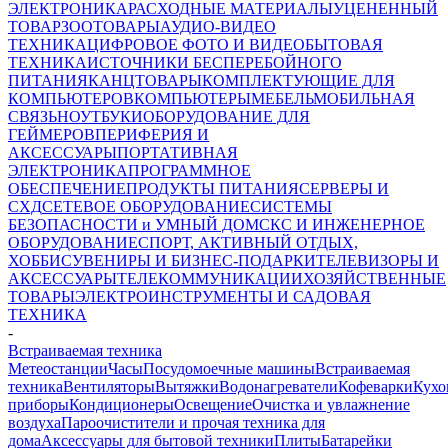
ЭЛЕКТРОНИКА
РАСХОДНЫЕ МАТЕРИАЛЫ
УЦЕНЕННЫЙ
ТОВАР
ЗООТОВАРЫ
АУДИО-ВИДЕО
ТЕХНИКА
ЦИФРОВОЕ ФОТО И ВИДЕО
БЫТОВАЯ
ТЕХНИКА
ИСТОЧНИКИ БЕСПЕРЕБОЙНОГО
ПИТАНИЯ
КАНЦТОВАРЫ
КОМПЛЕКТУЮЩИЕ ДЛЯ
КОМПЬЮТЕРОВ
КОМПЬЮТЕРЫ
МЕБЕЛЬ
МОБИЛЬНАЯ
СВЯЗЬ
НОУТБУКИ
ОБОРУДОВАНИЕ ДЛЯ
ГЕЙМЕРОВ
ПЕРИФЕРИЯ И
АКСЕССУАРЫ
ПОРТАТИВНАЯ
ЭЛЕКТРОНИКА
ПРОГРАММНОЕ
ОБЕСПЕЧЕНИЕ
ПРОДУКТЫ ПИТАНИЯ
СЕРВЕРЫ И
СХД
СЕТЕВОЕ ОБОРУДОВАНИЕ
СИСТЕМЫ
БЕЗОПАСНОСТИ и УМНЫЙ ДОМ
СКС И ИНЖЕНЕРНОЕ
ОБОРУДОВАНИЕ
СПОРТ, АКТИВНЫЙ ОТДЫХ,
ХОББИ
СУВЕНИРЫ И БИЗНЕС-ПОДАРКИ
ТЕЛЕВИЗОРЫ И
АКСЕССУАРЫ
ТЕЛЕКОММУНИКАЦИИ
ХОЗЯЙСТВЕННЫЕ
ТОВАРЫ
ЭЛЕКТРОИНСТРУМЕНТЫ И САДОВАЯ
ТЕХНИКА
-
Встраиваемая техника
Метеостанции
Часы
Посудомоечные машины
Встраиваемая
техника
Вентиляторы
Вытяжки
Водонагреватели
Кофеварки
Кухо
приборы
Кондиционеры
Освещение
Очистка и увлажнение
воздуха
Пароочистители и прочая техника для
дома
Аксессуары для бытовой техники
Плиты
Батарейки