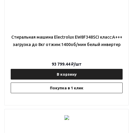
Стиральная машина Electrolux EW8F348SCI класс:A+++
загрузка до 8кг отжим:1400об/мин белый инвертер
93 799.44
₽
/шт
В корзину
Покупка в 1 клик