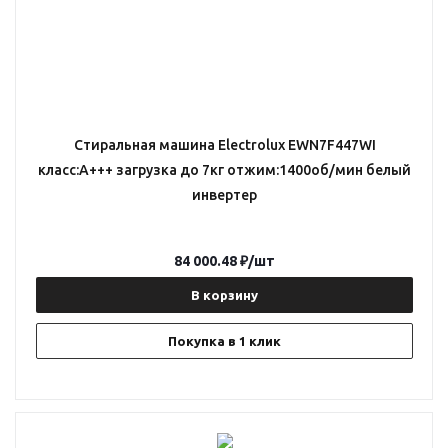
Стиральная машина Electrolux EWN7F447WI
класс:A+++ загрузка до 7кг отжим:1400об/мин белый
инвертер
84 000.48
₽
/шт
В корзину
Покупка в 1 клик