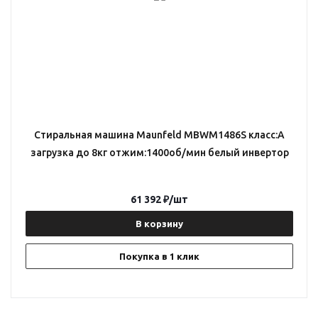
Стиральная машина Maunfeld MBWM1486S класс:A
загрузка до 8кг отжим:1400об/мин белый инвертор
61 392
₽
/шт
В корзину
Покупка в 1 клик