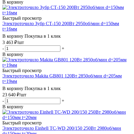
В корзину
Быстрый просмотр
Электроточило Зубр СТ-150 200Вт 2950об/мин d=150мм
t=16мм
В корзину
Покупка в 1 клик
3 463
₽
/шт
-
+
В корзину
Быстрый просмотр
Электроточило Makita GB801 120Вт 2850об/мин d=205мм
t=19мм
В корзину
Покупка в 1 клик
23 640
₽
/шт
-
+
В корзину
Быстрый просмотр
Электроточило Einhell TC-WD 200/150 250Вт 2980об/мин
d=150мм t=20мм