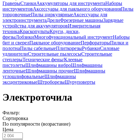
Граверы
Станки
Аккумуляторы для инструмента
Наборы
инструментов
Аксессуары для паяльного оборудования
Пилы
торцовочные
Пилы циркулярные
Аксессуары для
электроинструмента
Дрели
Фрезерные машины
Зарядные
устройства для аккумуляторов
Измерительная
техника
Краскопульты
Круги, диски,
фрезы
Лобзики
Многофункциональный инструмент
Наборы
бит и сверел
Паяльное оборудование
Перфораторы
Пилки и
полотна
Пилы сабельные
Плиткорезы
Рубанки
Силовые
удлинители
Строительные пылесосы
Строительные
степлеры
Технические фены/Клеевые
пистолеты
Шлифмашины вибро
Шлифмашины
ленточные
Шлифмашины прочие
Шлифмашины
углошлифовальные
Шлифмашины
эксцентриковые
Штроборезы
Шуруповерты
Электроточила
Фильтр:
Сортировка
По популярности (возрастание)
Цена