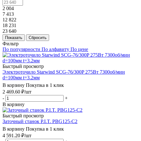
2 004
7 413
12 822
18 231
23 640
Показать
Сбросить
Фильтр
По популярности
По алфавиту
По цене
Быстрый просмотр
Электроточило Starwind SCG-76/300P 275Вт 7300об/мин
d=100мм t=3.2мм
В корзину
Покупка в 1 клик
2 469.60
₽
/шт
-
+
В корзину
Быстрый просмотр
Заточный станок P.I.T. PBG125-C2
В корзину
Покупка в 1 клик
4 591.20
₽
/шт