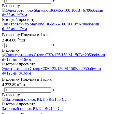
-
+
В корзину
Быстрый просмотр
Электроточило Starwind BGM65-100 100Вт 6700об/мин
d=55мм t=7мм
В корзину
Покупка в 1 клик
2 404.80
₽
/шт
-
+
В корзину
Быстрый просмотр
Электроточило Ставр СЗЭ-125/150 М 150Вт 2950об/мин
d=125мм t=16мм
В корзину
Покупка в 1 клик
4 272.89
₽
/шт
-
+
В корзину
Быстрый просмотр
Заточный станок P.I.T. PBG150-C2