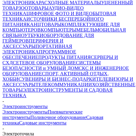
ЭЛЕКТРОНИКА
РАСХОДНЫЕ МАТЕРИАЛЫ
УЦЕНЕННЫЙ
ТОВАР
ЗООТОВАРЫ
АУДИО-ВИДЕО
ТЕХНИКА
ЦИФРОВОЕ ФОТО И ВИДЕО
БЫТОВАЯ
ТЕХНИКА
ИСТОЧНИКИ БЕСПЕРЕБОЙНОГО
ПИТАНИЯ
КАНЦТОВАРЫ
КОМПЛЕКТУЮЩИЕ ДЛЯ
КОМПЬЮТЕРОВ
КОМПЬЮТЕРЫ
МЕБЕЛЬ
МОБИЛЬНАЯ
СВЯЗЬ
НОУТБУКИ
ОБОРУДОВАНИЕ ДЛЯ
ГЕЙМЕРОВ
ПЕРИФЕРИЯ И
АКСЕССУАРЫ
ПОРТАТИВНАЯ
ЭЛЕКТРОНИКА
ПРОГРАММНОЕ
ОБЕСПЕЧЕНИЕ
ПРОДУКТЫ ПИТАНИЯ
СЕРВЕРЫ И
СХД
СЕТЕВОЕ ОБОРУДОВАНИЕ
СИСТЕМЫ
БЕЗОПАСНОСТИ и УМНЫЙ ДОМ
СКС И ИНЖЕНЕРНОЕ
ОБОРУДОВАНИЕ
СПОРТ, АКТИВНЫЙ ОТДЫХ,
ХОББИ
СУВЕНИРЫ И БИЗНЕС-ПОДАРКИ
ТЕЛЕВИЗОРЫ И
АКСЕССУАРЫ
ТЕЛЕКОММУНИКАЦИИ
ХОЗЯЙСТВЕННЫЕ
ТОВАРЫ
ЭЛЕКТРОИНСТРУМЕНТЫ И САДОВАЯ
ТЕХНИКА
-
Электроинструменты
Электроинструменты
Пневматические
инструменты
Поливочное оборудование
Садовая
техника
Садовые инструменты
-
Электроточила