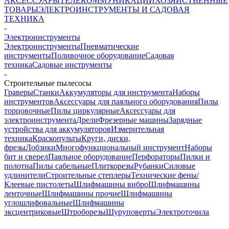
АКСЕССУАРЫ
ТЕЛЕКОММУНИКАЦИИ
ХОЗЯЙСТВЕННЫЕ
ТОВАРЫ
ЭЛЕКТРОИНСТРУМЕНТЫ И САДОВАЯ
ТЕХНИКА
-
Электроинструменты
Электроинструменты
Пневматические
инструменты
Поливочное оборудование
Садовая
техника
Садовые инструменты
-
Строительные пылесосы
Граверы
Станки
Аккумуляторы для инструмента
Наборы
инструментов
Аксессуары для паяльного оборудования
Пилы
торцовочные
Пилы циркулярные
Аксессуары для
электроинструмента
Дрели
Фрезерные машины
Зарядные
устройства для аккумуляторов
Измерительная
техника
Краскопульты
Круги, диски,
фрезы
Лобзики
Многофункциональный инструмент
Наборы
бит и сверел
Паяльное оборудование
Перфораторы
Пилки и
полотна
Пилы сабельные
Плиткорезы
Рубанки
Силовые
удлинители
Строительные степлеры
Технические фены/
Клеевые пистолеты
Шлифмашины вибро
Шлифмашины
ленточные
Шлифмашины прочие
Шлифмашины
углошлифовальные
Шлифмашины
эксцентриковые
Штроборезы
Шуруповерты
Электроточила