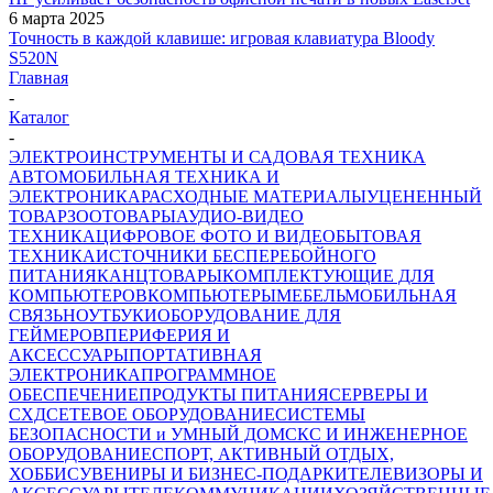
6 марта 2025
Точность в каждой клавише: игровая клавиатура Bloody
S520N
Главная
-
Каталог
-
ЭЛЕКТРОИНСТРУМЕНТЫ И САДОВАЯ ТЕХНИКА
АВТОМОБИЛЬНАЯ ТЕХНИКА И
ЭЛЕКТРОНИКА
РАСХОДНЫЕ МАТЕРИАЛЫ
УЦЕНЕННЫЙ
ТОВАР
ЗООТОВАРЫ
АУДИО-ВИДЕО
ТЕХНИКА
ЦИФРОВОЕ ФОТО И ВИДЕО
БЫТОВАЯ
ТЕХНИКА
ИСТОЧНИКИ БЕСПЕРЕБОЙНОГО
ПИТАНИЯ
КАНЦТОВАРЫ
КОМПЛЕКТУЮЩИЕ ДЛЯ
КОМПЬЮТЕРОВ
КОМПЬЮТЕРЫ
МЕБЕЛЬ
МОБИЛЬНАЯ
СВЯЗЬ
НОУТБУКИ
ОБОРУДОВАНИЕ ДЛЯ
ГЕЙМЕРОВ
ПЕРИФЕРИЯ И
АКСЕССУАРЫ
ПОРТАТИВНАЯ
ЭЛЕКТРОНИКА
ПРОГРАММНОЕ
ОБЕСПЕЧЕНИЕ
ПРОДУКТЫ ПИТАНИЯ
СЕРВЕРЫ И
СХД
СЕТЕВОЕ ОБОРУДОВАНИЕ
СИСТЕМЫ
БЕЗОПАСНОСТИ и УМНЫЙ ДОМ
СКС И ИНЖЕНЕРНОЕ
ОБОРУДОВАНИЕ
СПОРТ, АКТИВНЫЙ ОТДЫХ,
ХОББИ
СУВЕНИРЫ И БИЗНЕС-ПОДАРКИ
ТЕЛЕВИЗОРЫ И