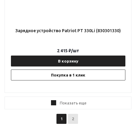
Зарядное устройство Patriot PT 330Li (830301330)
2 415
₽
/шт
В корзину
Покупка в 1 клик
Показать еще
1
2