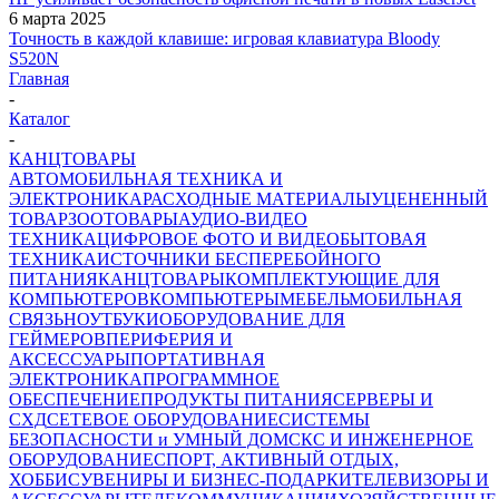
6 марта 2025
Точность в каждой клавише: игровая клавиатура Bloody
S520N
Главная
-
Каталог
-
КАНЦТОВАРЫ
АВТОМОБИЛЬНАЯ ТЕХНИКА И
ЭЛЕКТРОНИКА
РАСХОДНЫЕ МАТЕРИАЛЫ
УЦЕНЕННЫЙ
ТОВАР
ЗООТОВАРЫ
АУДИО-ВИДЕО
ТЕХНИКА
ЦИФРОВОЕ ФОТО И ВИДЕО
БЫТОВАЯ
ТЕХНИКА
ИСТОЧНИКИ БЕСПЕРЕБОЙНОГО
ПИТАНИЯ
КАНЦТОВАРЫ
КОМПЛЕКТУЮЩИЕ ДЛЯ
КОМПЬЮТЕРОВ
КОМПЬЮТЕРЫ
МЕБЕЛЬ
МОБИЛЬНАЯ
СВЯЗЬ
НОУТБУКИ
ОБОРУДОВАНИЕ ДЛЯ
ГЕЙМЕРОВ
ПЕРИФЕРИЯ И
АКСЕССУАРЫ
ПОРТАТИВНАЯ
ЭЛЕКТРОНИКА
ПРОГРАММНОЕ
ОБЕСПЕЧЕНИЕ
ПРОДУКТЫ ПИТАНИЯ
СЕРВЕРЫ И
СХД
СЕТЕВОЕ ОБОРУДОВАНИЕ
СИСТЕМЫ
БЕЗОПАСНОСТИ и УМНЫЙ ДОМ
СКС И ИНЖЕНЕРНОЕ
ОБОРУДОВАНИЕ
СПОРТ, АКТИВНЫЙ ОТДЫХ,
ХОББИ
СУВЕНИРЫ И БИЗНЕС-ПОДАРКИ
ТЕЛЕВИЗОРЫ И