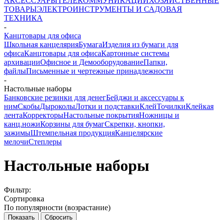
АКСЕССУАРЫ
ТЕЛЕКОММУНИКАЦИИ
ХОЗЯЙСТВЕННЫЕ
ТОВАРЫ
ЭЛЕКТРОИНСТРУМЕНТЫ И САДОВАЯ
ТЕХНИКА
-
Канцтовары для офиса
Школьная канцелярия
Бумага
Изделия из бумаги для
офиса
Канцтовары для офиса
Картонные системы
архивации
Офисное и Демооборудование
Папки,
файлы
Письменные и чертежные принадлежности
-
Настольные наборы
Банковские резинки для денег
Бейджи и аксесcуары к
ним
Скобы
Дыроколы
Лотки и подставки
Клей
Точилки
Клейкая
лента
Корректоры
Настольные покрытия
Ножницы и
канц.ножи
Корзины для бумаг
Скрепки, кнопки,
зажимы
Штемпельная продукция
Канцелярские
мелочи
Степлеры
Настольные наборы
Фильтр:
Сортировка
По популярности (возрастание)
Показать
Сбросить