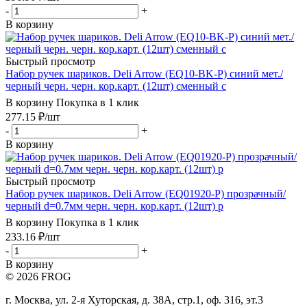
-
+
В корзину
Быстрый просмотр
Набор ручек шариков. Deli Arrow (EQ10-BK-P) синий мет./
черный черн. черн. кор.карт. (12шт) сменный с
В корзину
Покупка в 1 клик
277.15
₽
/шт
-
+
В корзину
Быстрый просмотр
Набор ручек шариков. Deli Arrow (EQ01920-P) прозрачный/
черный d=0.7мм черн. черн. кор.карт. (12шт) р
В корзину
Покупка в 1 клик
233.16
₽
/шт
-
+
В корзину
© 2026 FROG
г. Москва, ул. 2-я Хуторская, д. 38А, стр.1, оф. 316, эт.3