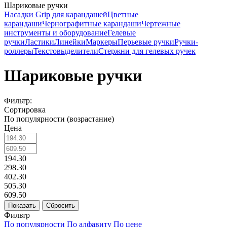
Шариковые ручки
Насадки Grip для карандашей
Цветные
карандаши
Чернографитные карандаши
Чертежные
инструменты и оборудование
Гелевые
ручки
Ластики
Линейки
Маркеры
Перьевые ручки
Ручки-
роллеры
Текстовыделители
Стержни для гелевых ручек
Шариковые ручки
Фильтр:
Сортировка
По популярности (возрастание)
Цена
194.30
298.30
402.30
505.30
609.50
Показать
Сбросить
Фильтр
По популярности
По алфавиту
По цене