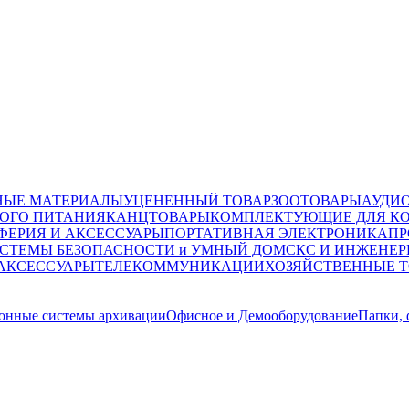
НЫЕ МАТЕРИАЛЫ
УЦЕНЕННЫЙ ТОВАР
ЗООТОВАРЫ
АУДИ
ОГО ПИТАНИЯ
КАНЦТОВАРЫ
КОМПЛЕКТУЮЩИЕ ДЛЯ К
ФЕРИЯ И АКСЕССУАРЫ
ПОРТАТИВНАЯ ЭЛЕКТРОНИКА
ПР
СТЕМЫ БЕЗОПАСНОСТИ и УМНЫЙ ДОМ
СКС И ИНЖЕНЕР
 АКСЕССУАРЫ
ТЕЛЕКОММУНИКАЦИИ
ХОЗЯЙСТВЕННЫЕ 
онные системы архивации
Офисное и Демооборудование
Папки,