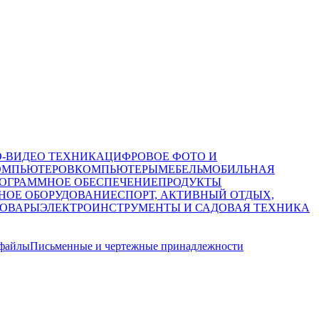
О-ВИДЕО ТЕХНИКА
ЦИФРОВОЕ ФОТО И
ОМПЬЮТЕРОВ
КОМПЬЮТЕРЫ
МЕБЕЛЬ
МОБИЛЬНАЯ
ОГРАММНОЕ ОБЕСПЕЧЕНИЕ
ПРОДУКТЫ
НОЕ ОБОРУДОВАНИЕ
СПОРТ, АКТИВНЫЙ ОТДЫХ,
ТОВАРЫ
ЭЛЕКТРОИНСТРУМЕНТЫ И САДОВАЯ ТЕХНИКА
 файлы
Письменные и чертежные принадлежности