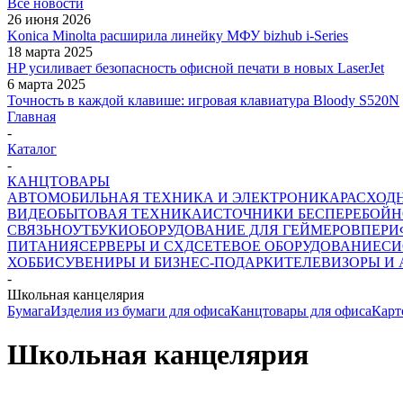
Все новости
26 июня 2026
Konica Minolta расширила линейку МФУ bizhub i-Series
18 марта 2025
HP усиливает безопасность офисной печати в новых LaserJet
6 марта 2025
Точность в каждой клавише: игровая клавиатура Bloody S520N
Главная
-
Каталог
-
КАНЦТОВАРЫ
АВТОМОБИЛЬНАЯ ТЕХНИКА И ЭЛЕКТРОНИКА
РАСХОД
ВИДЕО
БЫТОВАЯ ТЕХНИКА
ИСТОЧНИКИ БЕСПЕРЕБОЙН
СВЯЗЬ
НОУТБУКИ
ОБОРУДОВАНИЕ ДЛЯ ГЕЙМЕРОВ
ПЕРИ
ПИТАНИЯ
СЕРВЕРЫ И СХД
СЕТЕВОЕ ОБОРУДОВАНИЕ
СИ
ХОББИ
СУВЕНИРЫ И БИЗНЕС-ПОДАРКИ
ТЕЛЕВИЗОРЫ И
-
Школьная канцелярия
Бумага
Изделия из бумаги для офиса
Канцтовары для офиса
Карт
Школьная канцелярия