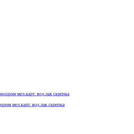
охром мел.карт. вод.лак скрепка