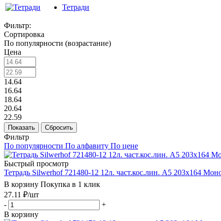
Тетради
Фильтр:
Сортировка
По популярности (возрастание)
Цена
14.64
16.64
18.64
20.64
22.59
Показать
Сбросить
Фильтр
По популярности
По алфавиту
По цене
Быстрый просмотр
Тетрадь Silwerhof 721480-12 12л. част.кос.лин. A5 203х164 Мон
В корзину
Покупка в 1 клик
27.11
₽
/шт
-
+
В корзину