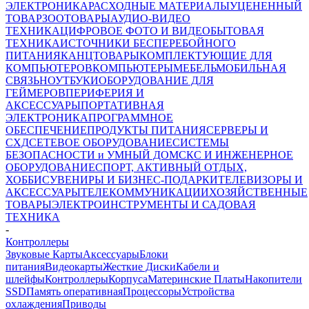
ЭЛЕКТРОНИКА
РАСХОДНЫЕ МАТЕРИАЛЫ
УЦЕНЕННЫЙ
ТОВАР
ЗООТОВАРЫ
АУДИО-ВИДЕО
ТЕХНИКА
ЦИФРОВОЕ ФОТО И ВИДЕО
БЫТОВАЯ
ТЕХНИКА
ИСТОЧНИКИ БЕСПЕРЕБОЙНОГО
ПИТАНИЯ
КАНЦТОВАРЫ
КОМПЛЕКТУЮЩИЕ ДЛЯ
КОМПЬЮТЕРОВ
КОМПЬЮТЕРЫ
МЕБЕЛЬ
МОБИЛЬНАЯ
СВЯЗЬ
НОУТБУКИ
ОБОРУДОВАНИЕ ДЛЯ
ГЕЙМЕРОВ
ПЕРИФЕРИЯ И
АКСЕССУАРЫ
ПОРТАТИВНАЯ
ЭЛЕКТРОНИКА
ПРОГРАММНОЕ
ОБЕСПЕЧЕНИЕ
ПРОДУКТЫ ПИТАНИЯ
СЕРВЕРЫ И
СХД
СЕТЕВОЕ ОБОРУДОВАНИЕ
СИСТЕМЫ
БЕЗОПАСНОСТИ и УМНЫЙ ДОМ
СКС И ИНЖЕНЕРНОЕ
ОБОРУДОВАНИЕ
СПОРТ, АКТИВНЫЙ ОТДЫХ,
ХОББИ
СУВЕНИРЫ И БИЗНЕС-ПОДАРКИ
ТЕЛЕВИЗОРЫ И
АКСЕССУАРЫ
ТЕЛЕКОММУНИКАЦИИ
ХОЗЯЙСТВЕННЫЕ
ТОВАРЫ
ЭЛЕКТРОИНСТРУМЕНТЫ И САДОВАЯ
ТЕХНИКА
-
Контроллеры
Звуковые Карты
Аксессуары
Блоки
питания
Видеокарты
Жесткие Диски
Кабели и
шлейфы
Контроллеры
Корпуса
Материнские Платы
Накопители
SSD
Память оперативная
Процессоры
Устройства
охлаждения
Приводы