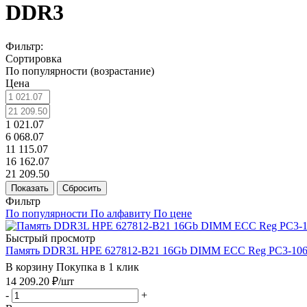
DDR3
Фильтр:
Сортировка
По популярности (возрастание)
Цена
1 021.07
6 068.07
11 115.07
16 162.07
21 209.50
Показать
Сбросить
Фильтр
По популярности
По алфавиту
По цене
Быстрый просмотр
Память DDR3L HPE 627812-B21 16Gb DIMM ECC Reg PC3-10
В корзину
Покупка в 1 клик
14 209.20
₽
/шт
-
+