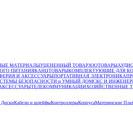
НЫЕ МАТЕРИАЛЫ
УЦЕНЕННЫЙ ТОВАР
ЗООТОВАРЫ
АУДИ
ОГО ПИТАНИЯ
КАНЦТОВАРЫ
КОМПЛЕКТУЮЩИЕ ДЛЯ К
ФЕРИЯ И АКСЕССУАРЫ
ПОРТАТИВНАЯ ЭЛЕКТРОНИКА
ПР
СТЕМЫ БЕЗОПАСНОСТИ и УМНЫЙ ДОМ
СКС И ИНЖЕНЕР
 АКСЕССУАРЫ
ТЕЛЕКОММУНИКАЦИИ
ХОЗЯЙСТВЕННЫЕ 
 Диски
Кабели и шлейфы
Контроллеры
Корпуса
Материнские Пла