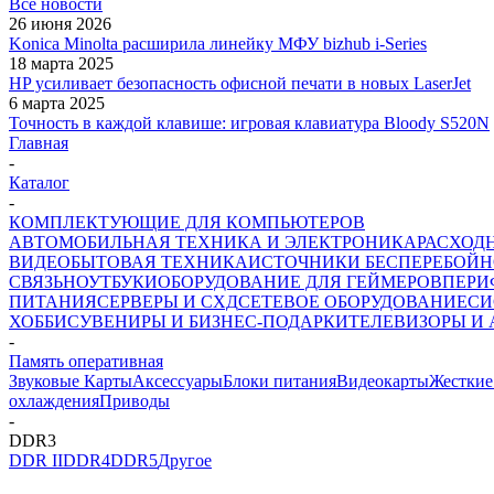
Все новости
26 июня 2026
Konica Minolta расширила линейку МФУ bizhub i-Series
18 марта 2025
HP усиливает безопасность офисной печати в новых LaserJet
6 марта 2025
Точность в каждой клавише: игровая клавиатура Bloody S520N
Главная
-
Каталог
-
КОМПЛЕКТУЮЩИЕ ДЛЯ КОМПЬЮТЕРОВ
АВТОМОБИЛЬНАЯ ТЕХНИКА И ЭЛЕКТРОНИКА
РАСХОД
ВИДЕО
БЫТОВАЯ ТЕХНИКА
ИСТОЧНИКИ БЕСПЕРЕБОЙН
СВЯЗЬ
НОУТБУКИ
ОБОРУДОВАНИЕ ДЛЯ ГЕЙМЕРОВ
ПЕРИ
ПИТАНИЯ
СЕРВЕРЫ И СХД
СЕТЕВОЕ ОБОРУДОВАНИЕ
СИ
ХОББИ
СУВЕНИРЫ И БИЗНЕС-ПОДАРКИ
ТЕЛЕВИЗОРЫ И
-
Память оперативная
Звуковые Карты
Аксессуары
Блоки питания
Видеокарты
Жесткие
охлаждения
Приводы
-
DDR3
DDR II
DDR4
DDR5
Другое