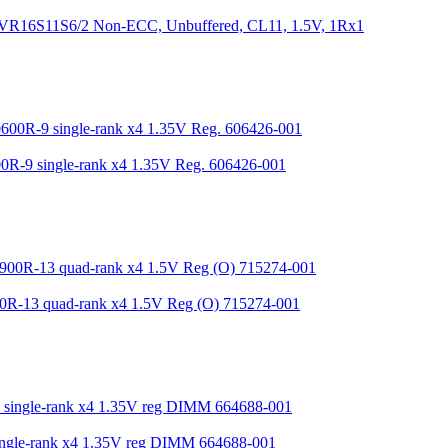
6S11S6/2 Non-ECC, Unbuffered, CL11, 1.5V, 1Rx1
9 single-rank x4 1.35V Reg. 606426-001
13 quad-rank x4 1.5V Reg (O) 715274-001
le-rank x4 1.35V reg DIMM 664688-001