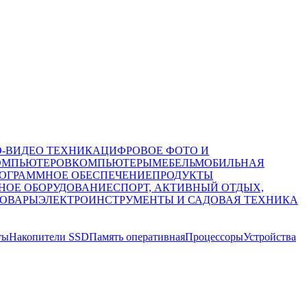
О-ВИДЕО ТЕХНИКА
ЦИФРОВОЕ ФОТО И
ОМПЬЮТЕРОВ
КОМПЬЮТЕРЫ
МЕБЕЛЬ
МОБИЛЬНАЯ
ОГРАММНОЕ ОБЕСПЕЧЕНИЕ
ПРОДУКТЫ
НОЕ ОБОРУДОВАНИЕ
СПОРТ, АКТИВНЫЙ ОТДЫХ,
ТОВАРЫ
ЭЛЕКТРОИНСТРУМЕНТЫ И САДОВАЯ ТЕХНИКА
ты
Накопители SSD
Память оперативная
Процессоры
Устройства