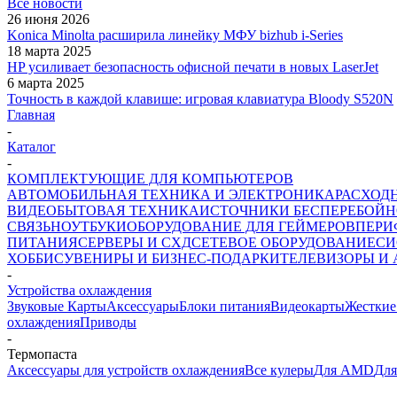
Все новости
26 июня 2026
Konica Minolta расширила линейку МФУ bizhub i-Series
18 марта 2025
HP усиливает безопасность офисной печати в новых LaserJet
6 марта 2025
Точность в каждой клавише: игровая клавиатура Bloody S520N
Главная
-
Каталог
-
КОМПЛЕКТУЮЩИЕ ДЛЯ КОМПЬЮТЕРОВ
АВТОМОБИЛЬНАЯ ТЕХНИКА И ЭЛЕКТРОНИКА
РАСХОД
ВИДЕО
БЫТОВАЯ ТЕХНИКА
ИСТОЧНИКИ БЕСПЕРЕБОЙН
СВЯЗЬ
НОУТБУКИ
ОБОРУДОВАНИЕ ДЛЯ ГЕЙМЕРОВ
ПЕРИ
ПИТАНИЯ
СЕРВЕРЫ И СХД
СЕТЕВОЕ ОБОРУДОВАНИЕ
СИ
ХОББИ
СУВЕНИРЫ И БИЗНЕС-ПОДАРКИ
ТЕЛЕВИЗОРЫ И
-
Устройства охлаждения
Звуковые Карты
Аксессуары
Блоки питания
Видеокарты
Жесткие
охлаждения
Приводы
-
Термопаста
Аксессуары для устройств охлаждения
Все кулеры
Для AMD
Для