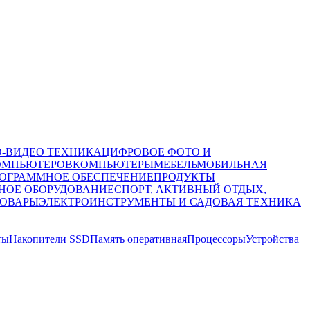
О-ВИДЕО ТЕХНИКА
ЦИФРОВОЕ ФОТО И
ОМПЬЮТЕРОВ
КОМПЬЮТЕРЫ
МЕБЕЛЬ
МОБИЛЬНАЯ
ОГРАММНОЕ ОБЕСПЕЧЕНИЕ
ПРОДУКТЫ
НОЕ ОБОРУДОВАНИЕ
СПОРТ, АКТИВНЫЙ ОТДЫХ,
ТОВАРЫ
ЭЛЕКТРОИНСТРУМЕНТЫ И САДОВАЯ ТЕХНИКА
ты
Накопители SSD
Память оперативная
Процессоры
Устройства