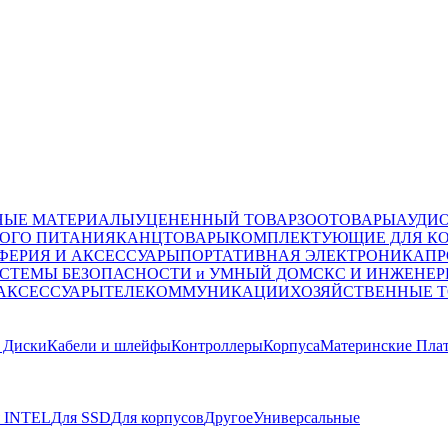
НЫЕ МАТЕРИАЛЫ
УЦЕНЕННЫЙ ТОВАР
ЗООТОВАРЫ
АУДИ
ОГО ПИТАНИЯ
КАНЦТОВАРЫ
КОМПЛЕКТУЮЩИЕ ДЛЯ К
ФЕРИЯ И АКСЕССУАРЫ
ПОРТАТИВНАЯ ЭЛЕКТРОНИКА
ПР
СТЕМЫ БЕЗОПАСНОСТИ и УМНЫЙ ДОМ
СКС И ИНЖЕНЕР
 АКСЕССУАРЫ
ТЕЛЕКОММУНИКАЦИИ
ХОЗЯЙСТВЕННЫЕ 
 Диски
Кабели и шлейфы
Контроллеры
Корпуса
Материнские Пла
 INTEL
Для SSD
Для корпусов
Другое
Универсальные