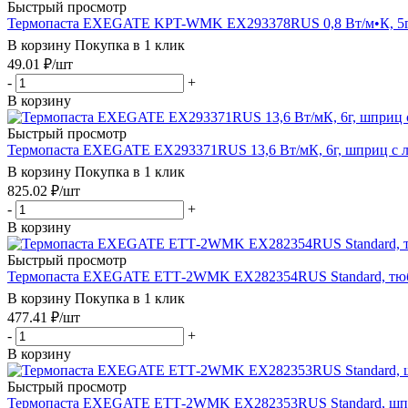
Быстрый просмотр
Термопаста EXEGATE KPT-WMK EX293378RUS 0,8 Вт/м•К, 5г,
В корзину
Покупка в 1 клик
49.01
₽
/шт
-
+
В корзину
Быстрый просмотр
Термопаста EXEGATE EX293371RUS 13,6 Вт/мК, 6г, шприц с 
В корзину
Покупка в 1 клик
825.02
₽
/шт
-
+
В корзину
Быстрый просмотр
Термопаста EXEGATE ETТ-2WMK EX282354RUS Standard, тюб
В корзину
Покупка в 1 клик
477.41
₽
/шт
-
+
В корзину
Быстрый просмотр
Термопаста EXEGATE ETТ-2WMK EX282353RUS Standard, шпр