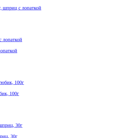
 шприц с лопаткой
лопаткой
ик, 100г
иц, 30г