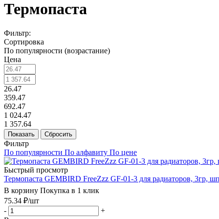
Термопаста
Фильтр:
Сортировка
По популярности (возрастание)
Цена
26.47
359.47
692.47
1 024.47
1 357.64
Показать
Сбросить
Фильтр
По популярности
По алфавиту
По цене
Быстрый просмотр
Термопаста GEMBIRD FreeZzz GF-01-3 для радиаторов, 3гр, ш
В корзину
Покупка в 1 клик
75.34
₽
/шт
-
+