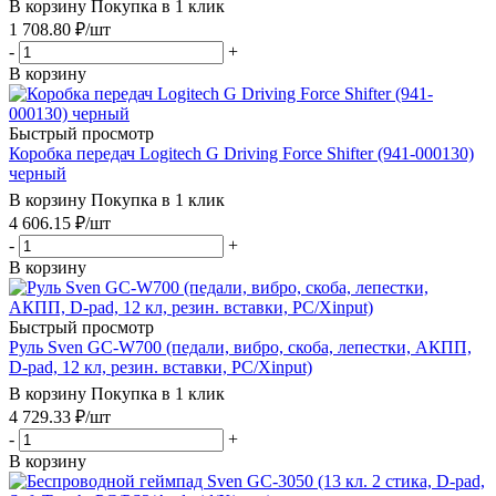
В корзину
Покупка в 1 клик
1 708.80
₽
/шт
-
+
В корзину
Быстрый просмотр
Коробка передач Logitech G Driving Force Shifter (941-000130)
черный
В корзину
Покупка в 1 клик
4 606.15
₽
/шт
-
+
В корзину
Быстрый просмотр
Руль Sven GC-W700 (педали, вибро, скоба, лепестки, АКПП,
D-pad, 12 кл, резин. вставки, PC/Xinput)
В корзину
Покупка в 1 клик
4 729.33
₽
/шт
-
+
В корзину