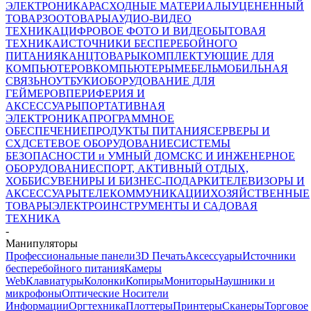
ЭЛЕКТРОНИКА
РАСХОДНЫЕ МАТЕРИАЛЫ
УЦЕНЕННЫЙ
ТОВАР
ЗООТОВАРЫ
АУДИО-ВИДЕО
ТЕХНИКА
ЦИФРОВОЕ ФОТО И ВИДЕО
БЫТОВАЯ
ТЕХНИКА
ИСТОЧНИКИ БЕСПЕРЕБОЙНОГО
ПИТАНИЯ
КАНЦТОВАРЫ
КОМПЛЕКТУЮЩИЕ ДЛЯ
КОМПЬЮТЕРОВ
КОМПЬЮТЕРЫ
МЕБЕЛЬ
МОБИЛЬНАЯ
СВЯЗЬ
НОУТБУКИ
ОБОРУДОВАНИЕ ДЛЯ
ГЕЙМЕРОВ
ПЕРИФЕРИЯ И
АКСЕССУАРЫ
ПОРТАТИВНАЯ
ЭЛЕКТРОНИКА
ПРОГРАММНОЕ
ОБЕСПЕЧЕНИЕ
ПРОДУКТЫ ПИТАНИЯ
СЕРВЕРЫ И
СХД
СЕТЕВОЕ ОБОРУДОВАНИЕ
СИСТЕМЫ
БЕЗОПАСНОСТИ и УМНЫЙ ДОМ
СКС И ИНЖЕНЕРНОЕ
ОБОРУДОВАНИЕ
СПОРТ, АКТИВНЫЙ ОТДЫХ,
ХОББИ
СУВЕНИРЫ И БИЗНЕС-ПОДАРКИ
ТЕЛЕВИЗОРЫ И
АКСЕССУАРЫ
ТЕЛЕКОММУНИКАЦИИ
ХОЗЯЙСТВЕННЫЕ
ТОВАРЫ
ЭЛЕКТРОИНСТРУМЕНТЫ И САДОВАЯ
ТЕХНИКА
-
Манипуляторы
Профессиональные панели
3D Печать
Аксессуары
Источники
бесперебойного питания
Камеры
Web
Клавиатуры
Колонки
Копиры
Мониторы
Наушники и
микрофоны
Оптические Носители
Информации
Оргтехника
Плоттеры
Принтеры
Сканеры
Торговое