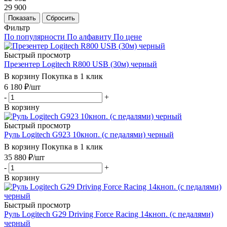
29 900
Показать
Сбросить
Фильтр
По популярности
По алфавиту
По цене
Быстрый просмотр
Презентер Logitech R800 USB (30м) черный
В корзину
Покупка в 1 клик
6 180
₽
/шт
-
+
В корзину
Быстрый просмотр
Руль Logitech G923 10кноп. (с педалями) черный
В корзину
Покупка в 1 клик
35 880
₽
/шт
-
+
В корзину
Быстрый просмотр
Руль Logitech G29 Driving Force Racing 14кноп. (с педалями)
черный