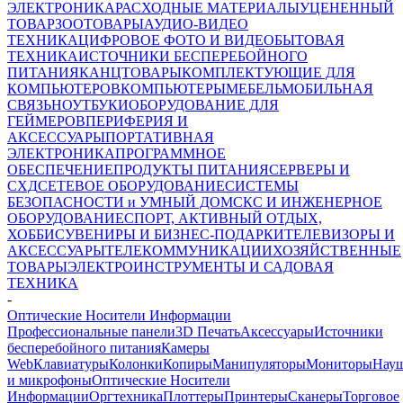
ЭЛЕКТРОНИКА
РАСХОДНЫЕ МАТЕРИАЛЫ
УЦЕНЕННЫЙ
ТОВАР
ЗООТОВАРЫ
АУДИО-ВИДЕО
ТЕХНИКА
ЦИФРОВОЕ ФОТО И ВИДЕО
БЫТОВАЯ
ТЕХНИКА
ИСТОЧНИКИ БЕСПЕРЕБОЙНОГО
ПИТАНИЯ
КАНЦТОВАРЫ
КОМПЛЕКТУЮЩИЕ ДЛЯ
КОМПЬЮТЕРОВ
КОМПЬЮТЕРЫ
МЕБЕЛЬ
МОБИЛЬНАЯ
СВЯЗЬ
НОУТБУКИ
ОБОРУДОВАНИЕ ДЛЯ
ГЕЙМЕРОВ
ПЕРИФЕРИЯ И
АКСЕССУАРЫ
ПОРТАТИВНАЯ
ЭЛЕКТРОНИКА
ПРОГРАММНОЕ
ОБЕСПЕЧЕНИЕ
ПРОДУКТЫ ПИТАНИЯ
СЕРВЕРЫ И
СХД
СЕТЕВОЕ ОБОРУДОВАНИЕ
СИСТЕМЫ
БЕЗОПАСНОСТИ и УМНЫЙ ДОМ
СКС И ИНЖЕНЕРНОЕ
ОБОРУДОВАНИЕ
СПОРТ, АКТИВНЫЙ ОТДЫХ,
ХОББИ
СУВЕНИРЫ И БИЗНЕС-ПОДАРКИ
ТЕЛЕВИЗОРЫ И
АКСЕССУАРЫ
ТЕЛЕКОММУНИКАЦИИ
ХОЗЯЙСТВЕННЫЕ
ТОВАРЫ
ЭЛЕКТРОИНСТРУМЕНТЫ И САДОВАЯ
ТЕХНИКА
-
Оптические Носители Информации
Профессиональные панели
3D Печать
Аксессуары
Источники
бесперебойного питания
Камеры
Web
Клавиатуры
Колонки
Копиры
Манипуляторы
Мониторы
Нау
и микрофоны
Оптические Носители
Информации
Оргтехника
Плоттеры
Принтеры
Сканеры
Торговое