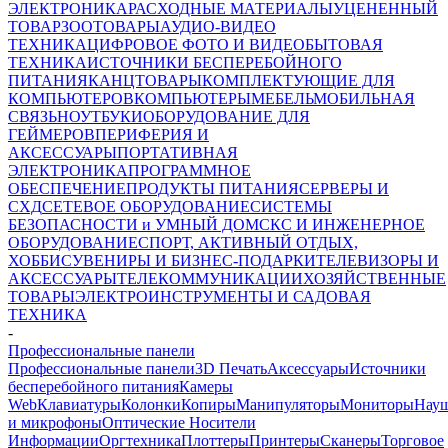
ЭЛЕКТРОНИКА
РАСХОДНЫЕ МАТЕРИАЛЫ
УЦЕНЕННЫЙ
ТОВАР
ЗООТОВАРЫ
АУДИО-ВИДЕО
ТЕХНИКА
ЦИФРОВОЕ ФОТО И ВИДЕО
БЫТОВАЯ
ТЕХНИКА
ИСТОЧНИКИ БЕСПЕРЕБОЙНОГО
ПИТАНИЯ
КАНЦТОВАРЫ
КОМПЛЕКТУЮЩИЕ ДЛЯ
КОМПЬЮТЕРОВ
КОМПЬЮТЕРЫ
МЕБЕЛЬ
МОБИЛЬНАЯ
СВЯЗЬ
НОУТБУКИ
ОБОРУДОВАНИЕ ДЛЯ
ГЕЙМЕРОВ
ПЕРИФЕРИЯ И
АКСЕССУАРЫ
ПОРТАТИВНАЯ
ЭЛЕКТРОНИКА
ПРОГРАММНОЕ
ОБЕСПЕЧЕНИЕ
ПРОДУКТЫ ПИТАНИЯ
СЕРВЕРЫ И
СХД
СЕТЕВОЕ ОБОРУДОВАНИЕ
СИСТЕМЫ
БЕЗОПАСНОСТИ и УМНЫЙ ДОМ
СКС И ИНЖЕНЕРНОЕ
ОБОРУДОВАНИЕ
СПОРТ, АКТИВНЫЙ ОТДЫХ,
ХОББИ
СУВЕНИРЫ И БИЗНЕС-ПОДАРКИ
ТЕЛЕВИЗОРЫ И
АКСЕССУАРЫ
ТЕЛЕКОММУНИКАЦИИ
ХОЗЯЙСТВЕННЫЕ
ТОВАРЫ
ЭЛЕКТРОИНСТРУМЕНТЫ И САДОВАЯ
ТЕХНИКА
-
Профессиональные панели
Профессиональные панели
3D Печать
Аксессуары
Источники
бесперебойного питания
Камеры
Web
Клавиатуры
Колонки
Копиры
Манипуляторы
Мониторы
Нау
и микрофоны
Оптические Носители
Информации
Оргтехника
Плоттеры
Принтеры
Сканеры
Торговое