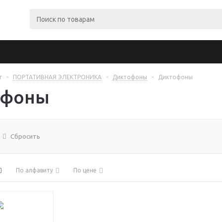
г
-
ПОРТАТИВНАЯ ЭЛЕКТРОНИКА
-
Диктофоны
-
Диктофоны
офоны
Сбросить
По алфавиту
По цене