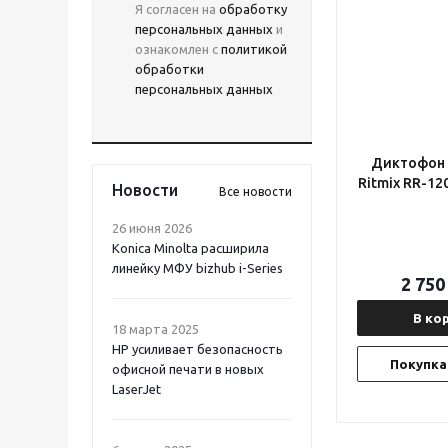
Я согласен на
обработку
персональных данных
и
ознакомлен с
политикой
обработки
персональных данных
Диктофон
Ritmix RR-12
Новости
Все новости
26 июня 2026
Konica Minolta расширила
линейку МФУ bizhub i-Series
2 750
В ко
18 марта 2025
HP усиливает безопасность
Покупка 
офисной печати в новых
LaserJet