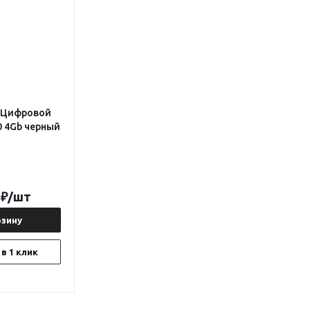
 Цифровой
0 4Gb черный
₽
/шт
рзину
в 1 клик