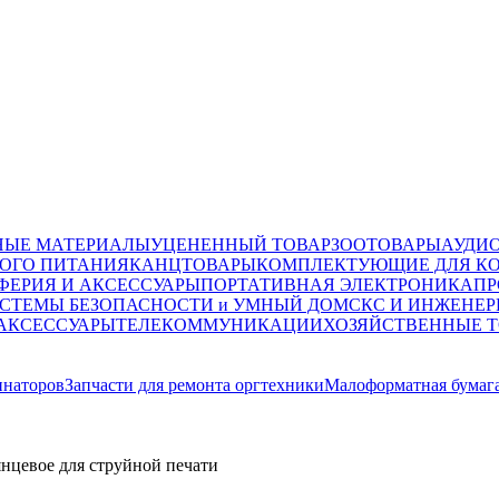
НЫЕ МАТЕРИАЛЫ
УЦЕНЕННЫЙ ТОВАР
ЗООТОВАРЫ
АУДИ
ОГО ПИТАНИЯ
КАНЦТОВАРЫ
КОМПЛЕКТУЮЩИЕ ДЛЯ К
ФЕРИЯ И АКСЕССУАРЫ
ПОРТАТИВНАЯ ЭЛЕКТРОНИКА
ПР
СТЕМЫ БЕЗОПАСНОСТИ и УМНЫЙ ДОМ
СКС И ИНЖЕНЕР
 АКСЕССУАРЫ
ТЕЛЕКОММУНИКАЦИИ
ХОЗЯЙСТВЕННЫЕ 
инаторов
Запчасти для ремонта оргтехники
Малоформатная бумаг
нцевое для струйной печати