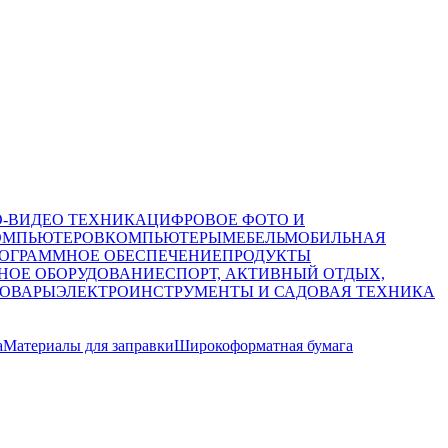
О-ВИДЕО ТЕХНИКА
ЦИФРОВОЕ ФОТО И
ОМПЬЮТЕРОВ
КОМПЬЮТЕРЫ
МЕБЕЛЬ
МОБИЛЬНАЯ
ОГРАММНОЕ ОБЕСПЕЧЕНИЕ
ПРОДУКТЫ
НОЕ ОБОРУДОВАНИЕ
СПОРТ, АКТИВНЫЙ ОТДЫХ,
ТОВАРЫ
ЭЛЕКТРОИНСТРУМЕНТЫ И САДОВАЯ ТЕХНИКА
а
Материалы для заправки
Широкоформатная бумага