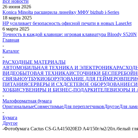
Все новости
26 июня 2026
Konica Minolta расширила линейку МФУ bizhub i-Series
18 марта 2025
HP усиливает безопасность офисной печати в новых LaserJet
6 марта 2025
Точность в каждой клавише: игровая клавиатура Bloody S520N
Главная
-
Каталог
-
РАСХОДНЫЕ МАТЕРИАЛЫ
АВТОМОБИЛЬНАЯ ТЕХНИКА И ЭЛЕКТРОНИКА
РАСХОД
ВИДЕО
БЫТОВАЯ ТЕХНИКА
ИСТОЧНИКИ БЕСПЕРЕБОЙН
СВЯЗЬ
НОУТБУКИ
ОБОРУДОВАНИЕ ДЛЯ ГЕЙМЕРОВ
ПЕРИ
ПИТАНИЯ
СЕРВЕРЫ И СХД
СЕТЕВОЕ ОБОРУДОВАНИЕ
СИ
ХОББИ
СУВЕНИРЫ И БИЗНЕС-ПОДАРКИ
ТЕЛЕВИЗОРЫ И
-
Малоформатная бумага
Оригинальные
Совместимые
Для переплетчиков
Другое
Для лам
-
Бумага
Другое
-
Фотобумага Cactus CS-GA415020ED A4/150г/м2/20л./белый гля