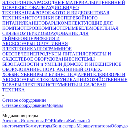
ЭЛЕКТРОНИКА
РАСХОДНЫЕ МАТЕРИАЛЫ
УЦЕНЕННЫЙ
ТОВАР
ЗООТОВАРЫ
АУДИО-ВИДЕО
ТЕХНИКА
ЦИФРОВОЕ ФОТО И ВИДЕО
БЫТОВАЯ
ТЕХНИКА
ИСТОЧНИКИ БЕСПЕРЕБОЙНОГО
ПИТАНИЯ
КАНЦТОВАРЫ
КОМПЛЕКТУЮЩИЕ ДЛЯ
КОМПЬЮТЕРОВ
КОМПЬЮТЕРЫ
МЕБЕЛЬ
МОБИЛЬНАЯ
СВЯЗЬ
НОУТБУКИ
ОБОРУДОВАНИЕ ДЛЯ
ГЕЙМЕРОВ
ПЕРИФЕРИЯ И
АКСЕССУАРЫ
ПОРТАТИВНАЯ
ЭЛЕКТРОНИКА
ПРОГРАММНОЕ
ОБЕСПЕЧЕНИЕ
ПРОДУКТЫ ПИТАНИЯ
СЕРВЕРЫ И
СХД
СЕТЕВОЕ ОБОРУДОВАНИЕ
СИСТЕМЫ
БЕЗОПАСНОСТИ и УМНЫЙ ДОМ
СКС И ИНЖЕНЕРНОЕ
ОБОРУДОВАНИЕ
СПОРТ, АКТИВНЫЙ ОТДЫХ,
ХОББИ
СУВЕНИРЫ И БИЗНЕС-ПОДАРКИ
ТЕЛЕВИЗОРЫ И
АКСЕССУАРЫ
ТЕЛЕКОММУНИКАЦИИ
ХОЗЯЙСТВЕННЫЕ
ТОВАРЫ
ЭЛЕКТРОИНСТРУМЕНТЫ И САДОВАЯ
ТЕХНИКА
-
Cетевое оборудование
Cетевое оборудование
Модемы
-
Медиаконвертеры
Антенны
Инжекторы POE
Кабели
Кабельный
инструмент
Коммутаторы
Коннекторы
Маршрутизаторы
Оборудо