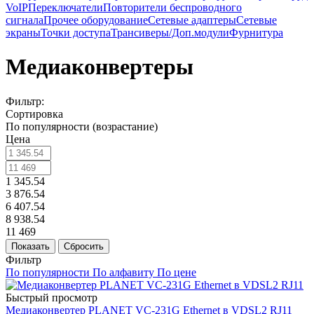
VoIP
Переключатели
Повторители беспроводного
сигнала
Прочее оборудование
Сетевые адаптеры
Сетевые
экраны
Точки доступа
Трансиверы/Доп.модули
Фурнитура
Медиаконвертеры
Фильтр:
Сортировка
По популярности (возрастание)
Цена
1 345.54
3 876.54
6 407.54
8 938.54
11 469
Показать
Сбросить
Фильтр
По популярности
По алфавиту
По цене
Быстрый просмотр
Медиаконвертер PLANET VC-231G Ethernet в VDSL2 RJ11