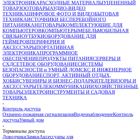
ЭЛЕКТРОНИКА
РАСХОДНЫЕ МАТЕРИАЛЫ
УЦЕНЕННЫЙ
ТОВАР
ЗООТОВАРЫ
АУДИО-ВИДЕО
ТЕХНИКА
ЦИФРОВОЕ ФОТО И ВИДЕО
БЫТОВАЯ
ТЕХНИКА
ИСТОЧНИКИ БЕСПЕРЕБОЙНОГО
ПИТАНИЯ
КАНЦТОВАРЫ
КОМПЛЕКТУЮЩИЕ ДЛЯ
КОМПЬЮТЕРОВ
КОМПЬЮТЕРЫ
МЕБЕЛЬ
МОБИЛЬНАЯ
СВЯЗЬ
НОУТБУКИ
ОБОРУДОВАНИЕ ДЛЯ
ГЕЙМЕРОВ
ПЕРИФЕРИЯ И
АКСЕССУАРЫ
ПОРТАТИВНАЯ
ЭЛЕКТРОНИКА
ПРОГРАММНОЕ
ОБЕСПЕЧЕНИЕ
ПРОДУКТЫ ПИТАНИЯ
СЕРВЕРЫ И
СХД
СЕТЕВОЕ ОБОРУДОВАНИЕ
СИСТЕМЫ
БЕЗОПАСНОСТИ и УМНЫЙ ДОМ
СКС И ИНЖЕНЕРНОЕ
ОБОРУДОВАНИЕ
СПОРТ, АКТИВНЫЙ ОТДЫХ,
ХОББИ
СУВЕНИРЫ И БИЗНЕС-ПОДАРКИ
ТЕЛЕВИЗОРЫ И
АКСЕССУАРЫ
ТЕЛЕКОММУНИКАЦИИ
ХОЗЯЙСТВЕННЫЕ
ТОВАРЫ
ЭЛЕКТРОИНСТРУМЕНТЫ И САДОВАЯ
ТЕХНИКА
-
Контроль доступа
Охранно-пожарная сигнализация
Видеонаблюдение
Контроль
доступа
Умный дом
-
Терминалы доступа
Доводчики
Замки
Аксессуары для