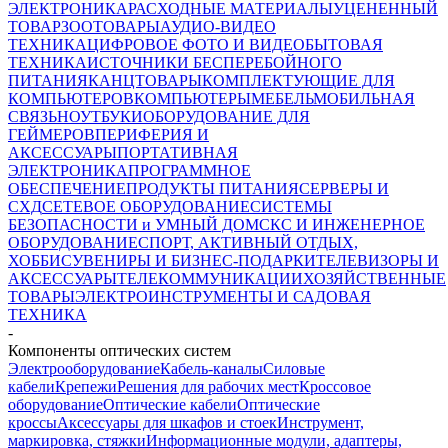
ЭЛЕКТРОНИКА
РАСХОДНЫЕ МАТЕРИАЛЫ
УЦЕНЕННЫЙ
ТОВАР
ЗООТОВАРЫ
АУДИО-ВИДЕО
ТЕХНИКА
ЦИФРОВОЕ ФОТО И ВИДЕО
БЫТОВАЯ
ТЕХНИКА
ИСТОЧНИКИ БЕСПЕРЕБОЙНОГО
ПИТАНИЯ
КАНЦТОВАРЫ
КОМПЛЕКТУЮЩИЕ ДЛЯ
КОМПЬЮТЕРОВ
КОМПЬЮТЕРЫ
МЕБЕЛЬ
МОБИЛЬНАЯ
СВЯЗЬ
НОУТБУКИ
ОБОРУДОВАНИЕ ДЛЯ
ГЕЙМЕРОВ
ПЕРИФЕРИЯ И
АКСЕССУАРЫ
ПОРТАТИВНАЯ
ЭЛЕКТРОНИКА
ПРОГРАММНОЕ
ОБЕСПЕЧЕНИЕ
ПРОДУКТЫ ПИТАНИЯ
СЕРВЕРЫ И
СХД
СЕТЕВОЕ ОБОРУДОВАНИЕ
СИСТЕМЫ
БЕЗОПАСНОСТИ и УМНЫЙ ДОМ
СКС И ИНЖЕНЕРНОЕ
ОБОРУДОВАНИЕ
СПОРТ, АКТИВНЫЙ ОТДЫХ,
ХОББИ
СУВЕНИРЫ И БИЗНЕС-ПОДАРКИ
ТЕЛЕВИЗОРЫ И
АКСЕССУАРЫ
ТЕЛЕКОММУНИКАЦИИ
ХОЗЯЙСТВЕННЫЕ
ТОВАРЫ
ЭЛЕКТРОИНСТРУМЕНТЫ И САДОВАЯ
ТЕХНИКА
-
Компоненты оптических систем
Электрооборудование
Кабель-каналы
Силовые
кабели
Крепежи
Решения для рабочих мест
Кроссовое
оборудование
Оптические кабели
Оптические
кроссы
Аксессуары для шкафов и стоек
Инструмент,
маркировка, стяжки
Информационные модули, адаптеры,