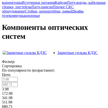
коннекторы
Источники питания
Кабели
Патч-корды, кабельные
сборки, пигтейлы
Патч-панели
Прочее СКС
оборудование
Стойки, кронштейны, рамы
Шкафы
телекоммункационные
Компоненты оптических
систем
Защитные гильзы КДЗС
Фильтр:
Сортировка
По популярности (возрастание)
Цена
3.98
172.98
341.98
511.98
680.71