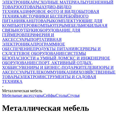
ЭЛЕКТРОНИКА
РАСХОДНЫЕ МАТЕРИАЛЫ
УЦЕНЕННЫЙ
ТОВАР
ЗООТОВАРЫ
АУДИО-ВИДЕО
ТЕХНИКА
ЦИФРОВОЕ ФОТО И ВИДЕО
БЫТОВАЯ
ТЕХНИКА
ИСТОЧНИКИ БЕСПЕРЕБОЙНОГО
ПИТАНИЯ
КАНЦТОВАРЫ
КОМПЛЕКТУЮЩИЕ ДЛЯ
КОМПЬЮТЕРОВ
КОМПЬЮТЕРЫ
МЕБЕЛЬ
МОБИЛЬНАЯ
СВЯЗЬ
НОУТБУКИ
ОБОРУДОВАНИЕ ДЛЯ
ГЕЙМЕРОВ
ПЕРИФЕРИЯ И
АКСЕССУАРЫ
ПОРТАТИВНАЯ
ЭЛЕКТРОНИКА
ПРОГРАММНОЕ
ОБЕСПЕЧЕНИЕ
ПРОДУКТЫ ПИТАНИЯ
СЕРВЕРЫ И
СХД
СЕТЕВОЕ ОБОРУДОВАНИЕ
СИСТЕМЫ
БЕЗОПАСНОСТИ и УМНЫЙ ДОМ
СКС И ИНЖЕНЕРНОЕ
ОБОРУДОВАНИЕ
СПОРТ, АКТИВНЫЙ ОТДЫХ,
ХОББИ
СУВЕНИРЫ И БИЗНЕС-ПОДАРКИ
ТЕЛЕВИЗОРЫ И
АКСЕССУАРЫ
ТЕЛЕКОММУНИКАЦИИ
ХОЗЯЙСТВЕННЫЕ
ТОВАРЫ
ЭЛЕКТРОИНСТРУМЕНТЫ И САДОВАЯ
ТЕХНИКА
-
Металлическая мебель
Мебельные аксессуары
Сейфы
Столы
Стулья
Металлическая мебель