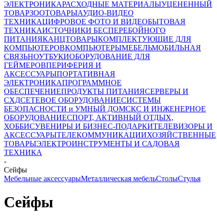
ЭЛЕКТРОНИКА
РАСХОДНЫЕ МАТЕРИАЛЫ
УЦЕНЕННЫЙ
ТОВАР
ЗООТОВАРЫ
АУДИО-ВИДЕО
ТЕХНИКА
ЦИФРОВОЕ ФОТО И ВИДЕО
БЫТОВАЯ
ТЕХНИКА
ИСТОЧНИКИ БЕСПЕРЕБОЙНОГО
ПИТАНИЯ
КАНЦТОВАРЫ
КОМПЛЕКТУЮЩИЕ ДЛЯ
КОМПЬЮТЕРОВ
КОМПЬЮТЕРЫ
МЕБЕЛЬ
МОБИЛЬНАЯ
СВЯЗЬ
НОУТБУКИ
ОБОРУДОВАНИЕ ДЛЯ
ГЕЙМЕРОВ
ПЕРИФЕРИЯ И
АКСЕССУАРЫ
ПОРТАТИВНАЯ
ЭЛЕКТРОНИКА
ПРОГРАММНОЕ
ОБЕСПЕЧЕНИЕ
ПРОДУКТЫ ПИТАНИЯ
СЕРВЕРЫ И
СХД
СЕТЕВОЕ ОБОРУДОВАНИЕ
СИСТЕМЫ
БЕЗОПАСНОСТИ и УМНЫЙ ДОМ
СКС И ИНЖЕНЕРНОЕ
ОБОРУДОВАНИЕ
СПОРТ, АКТИВНЫЙ ОТДЫХ,
ХОББИ
СУВЕНИРЫ И БИЗНЕС-ПОДАРКИ
ТЕЛЕВИЗОРЫ И
АКСЕССУАРЫ
ТЕЛЕКОММУНИКАЦИИ
ХОЗЯЙСТВЕННЫЕ
ТОВАРЫ
ЭЛЕКТРОИНСТРУМЕНТЫ И САДОВАЯ
ТЕХНИКА
-
Сейфы
Мебельные аксессуары
Металлическая мебель
Столы
Стулья
Сейфы