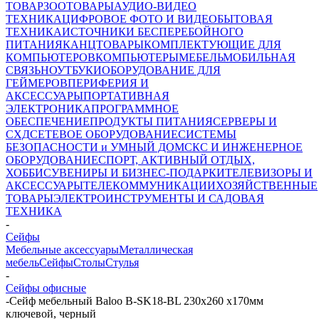
ТОВАР
ЗООТОВАРЫ
АУДИО-ВИДЕО
ТЕХНИКА
ЦИФРОВОЕ ФОТО И ВИДЕО
БЫТОВАЯ
ТЕХНИКА
ИСТОЧНИКИ БЕСПЕРЕБОЙНОГО
ПИТАНИЯ
КАНЦТОВАРЫ
КОМПЛЕКТУЮЩИЕ ДЛЯ
КОМПЬЮТЕРОВ
КОМПЬЮТЕРЫ
МЕБЕЛЬ
МОБИЛЬНАЯ
СВЯЗЬ
НОУТБУКИ
ОБОРУДОВАНИЕ ДЛЯ
ГЕЙМЕРОВ
ПЕРИФЕРИЯ И
АКСЕССУАРЫ
ПОРТАТИВНАЯ
ЭЛЕКТРОНИКА
ПРОГРАММНОЕ
ОБЕСПЕЧЕНИЕ
ПРОДУКТЫ ПИТАНИЯ
СЕРВЕРЫ И
СХД
СЕТЕВОЕ ОБОРУДОВАНИЕ
СИСТЕМЫ
БЕЗОПАСНОСТИ и УМНЫЙ ДОМ
СКС И ИНЖЕНЕРНОЕ
ОБОРУДОВАНИЕ
СПОРТ, АКТИВНЫЙ ОТДЫХ,
ХОББИ
СУВЕНИРЫ И БИЗНЕС-ПОДАРКИ
ТЕЛЕВИЗОРЫ И
АКСЕССУАРЫ
ТЕЛЕКОММУНИКАЦИИ
ХОЗЯЙСТВЕННЫЕ
ТОВАРЫ
ЭЛЕКТРОИНСТРУМЕНТЫ И САДОВАЯ
ТЕХНИКА
-
Сейфы
Мебельные аксессуары
Металлическая
мебель
Сейфы
Столы
Стулья
-
Сейфы офисные
-
Сейф мебельный Baloo B-SK18-BL 230x260 x170мм
ключевой, черный