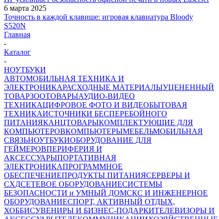
6 марта 2025
Точность в каждой клавише: игровая клавиатура Bloody
S520N
Главная
-
Каталог
-
НОУТБУКИ
АВТОМОБИЛЬНАЯ ТЕХНИКА И
ЭЛЕКТРОНИКА
РАСХОДНЫЕ МАТЕРИАЛЫ
УЦЕНЕННЫЙ
ТОВАР
ЗООТОВАРЫ
АУДИО-ВИДЕО
ТЕХНИКА
ЦИФРОВОЕ ФОТО И ВИДЕО
БЫТОВАЯ
ТЕХНИКА
ИСТОЧНИКИ БЕСПЕРЕБОЙНОГО
ПИТАНИЯ
КАНЦТОВАРЫ
КОМПЛЕКТУЮЩИЕ ДЛЯ
КОМПЬЮТЕРОВ
КОМПЬЮТЕРЫ
МЕБЕЛЬ
МОБИЛЬНАЯ
СВЯЗЬ
НОУТБУКИ
ОБОРУДОВАНИЕ ДЛЯ
ГЕЙМЕРОВ
ПЕРИФЕРИЯ И
АКСЕССУАРЫ
ПОРТАТИВНАЯ
ЭЛЕКТРОНИКА
ПРОГРАММНОЕ
ОБЕСПЕЧЕНИЕ
ПРОДУКТЫ ПИТАНИЯ
СЕРВЕРЫ И
СХД
СЕТЕВОЕ ОБОРУДОВАНИЕ
СИСТЕМЫ
БЕЗОПАСНОСТИ и УМНЫЙ ДОМ
СКС И ИНЖЕНЕРНОЕ
ОБОРУДОВАНИЕ
СПОРТ, АКТИВНЫЙ ОТДЫХ,
ХОББИ
СУВЕНИРЫ И БИЗНЕС-ПОДАРКИ
ТЕЛЕВИЗОРЫ И