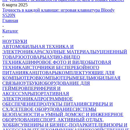
6 марта 2025
Точность в каждой клавише: игровая клавиатура Bloody
S520N
Главная
-
Каталог
-
НОУТБУКИ
АВТОМОБИЛЬНАЯ ТЕХНИКА И
ЭЛЕКТРОНИКА
РАСХОДНЫЕ МАТЕРИАЛЫ
УЦЕНЕННЫЙ
ТОВАР
ЗООТОВАРЫ
АУДИО-ВИДЕО
ТЕХНИКА
ЦИФРОВОЕ ФОТО И ВИДЕО
БЫТОВАЯ
ТЕХНИКА
ИСТОЧНИКИ БЕСПЕРЕБОЙНОГО
ПИТАНИЯ
КАНЦТОВАРЫ
КОМПЛЕКТУЮЩИЕ ДЛЯ
КОМПЬЮТЕРОВ
КОМПЬЮТЕРЫ
МЕБЕЛЬ
МОБИЛЬНАЯ
СВЯЗЬ
НОУТБУКИ
ОБОРУДОВАНИЕ ДЛЯ
ГЕЙМЕРОВ
ПЕРИФЕРИЯ И
АКСЕССУАРЫ
ПОРТАТИВНАЯ
ЭЛЕКТРОНИКА
ПРОГРАММНОЕ
ОБЕСПЕЧЕНИЕ
ПРОДУКТЫ ПИТАНИЯ
СЕРВЕРЫ И
СХД
СЕТЕВОЕ ОБОРУДОВАНИЕ
СИСТЕМЫ
БЕЗОПАСНОСТИ и УМНЫЙ ДОМ
СКС И ИНЖЕНЕРНОЕ
ОБОРУДОВАНИЕ
СПОРТ, АКТИВНЫЙ ОТДЫХ,
ХОББИ
СУВЕНИРЫ И БИЗНЕС-ПОДАРКИ
ТЕЛЕВИЗОРЫ И