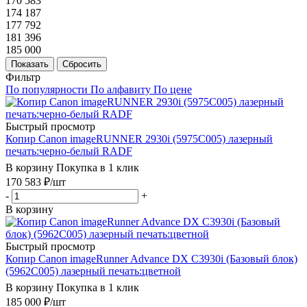
170 583
174 187
177 792
181 396
185 000
Показать
Сбросить
Фильтр
По популярности
По алфавиту
По цене
Быстрый просмотр
Копир Canon imageRUNNER 2930i (5975C005) лазерный
печать:черно-белый RADF
В корзину
Покупка в 1 клик
170 583
₽
/шт
-
+
В корзину
Быстрый просмотр
Копир Canon imageRunner Advance DX C3930i (Базовый блок)
(5962C005) лазерный печать:цветной
В корзину
Покупка в 1 клик
185 000
₽
/шт