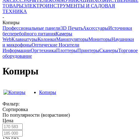
АКСЕССУАРЫ
ТЕЛЕКОММУНИКАЦИИ
ХОЗЯЙСТВЕННЫЕ
ТОВАРЫ
ЭЛЕКТРОИНСТРУМЕНТЫ И САДОВАЯ
ТЕХНИКА
-
Копиры
Профессиональные панели
3D Печать
Аксессуары
Источники
бесперебойного питания
Камеры
Web
Клавиатуры
Колонки
Манипуляторы
Мониторы
Наушники
и микрофоны
Оптические Носители
Информации
Оргтехника
Плоттеры
Принтеры
Сканеры
Торговое
оборудование
Копиры
Копиры
Фильтр:
Сортировка
По популярности (возрастание)
Цена