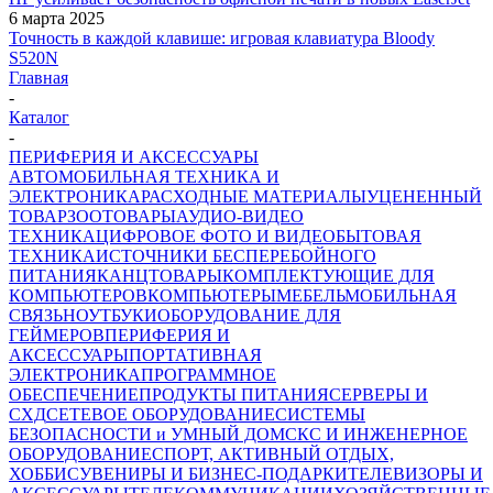
6 марта 2025
Точность в каждой клавише: игровая клавиатура Bloody
S520N
Главная
-
Каталог
-
ПЕРИФЕРИЯ И АКСЕССУАРЫ
АВТОМОБИЛЬНАЯ ТЕХНИКА И
ЭЛЕКТРОНИКА
РАСХОДНЫЕ МАТЕРИАЛЫ
УЦЕНЕННЫЙ
ТОВАР
ЗООТОВАРЫ
АУДИО-ВИДЕО
ТЕХНИКА
ЦИФРОВОЕ ФОТО И ВИДЕО
БЫТОВАЯ
ТЕХНИКА
ИСТОЧНИКИ БЕСПЕРЕБОЙНОГО
ПИТАНИЯ
КАНЦТОВАРЫ
КОМПЛЕКТУЮЩИЕ ДЛЯ
КОМПЬЮТЕРОВ
КОМПЬЮТЕРЫ
МЕБЕЛЬ
МОБИЛЬНАЯ
СВЯЗЬ
НОУТБУКИ
ОБОРУДОВАНИЕ ДЛЯ
ГЕЙМЕРОВ
ПЕРИФЕРИЯ И
АКСЕССУАРЫ
ПОРТАТИВНАЯ
ЭЛЕКТРОНИКА
ПРОГРАММНОЕ
ОБЕСПЕЧЕНИЕ
ПРОДУКТЫ ПИТАНИЯ
СЕРВЕРЫ И
СХД
СЕТЕВОЕ ОБОРУДОВАНИЕ
СИСТЕМЫ
БЕЗОПАСНОСТИ и УМНЫЙ ДОМ
СКС И ИНЖЕНЕРНОЕ
ОБОРУДОВАНИЕ
СПОРТ, АКТИВНЫЙ ОТДЫХ,
ХОББИ
СУВЕНИРЫ И БИЗНЕС-ПОДАРКИ
ТЕЛЕВИЗОРЫ И