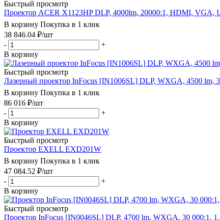
Быстрый просмотр
Проектор ACER X1123HP DLP, 4000lm, 20000:1, HDMI, VGA,
В корзину
Покупка в 1 клик
38 846.04
₽
/шт
-
+
В корзину
Быстрый просмотр
Лазерный проектор InFocus [IN1006SL] DLP, WXGA, 4500 lm, 3 
В корзину
Покупка в 1 клик
86 016
₽
/шт
-
+
В корзину
Быстрый просмотр
Проектор EXELL EXD201W
В корзину
Покупка в 1 клик
47 084.52
₽
/шт
-
+
В корзину
Быстрый просмотр
Проектор InFocus [IN0046SL] DLP, 4700 lm, WXGA, 30 000:1, 1.