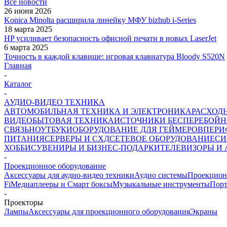
Все новости
26 июня 2026
Konica Minolta расширила линейку МФУ bizhub i-Series
18 марта 2025
HP усиливает безопасность офисной печати в новых LaserJet
6 марта 2025
Точность в каждой клавише: игровая клавиатура Bloody S520N
Главная
-
Каталог
-
АУДИО-ВИДЕО ТЕХНИКА
АВТОМОБИЛЬНАЯ ТЕХНИКА И ЭЛЕКТРОНИКА
РАСХОД
ВИДЕО
БЫТОВАЯ ТЕХНИКА
ИСТОЧНИКИ БЕСПЕРЕБОЙН
СВЯЗЬ
НОУТБУКИ
ОБОРУДОВАНИЕ ДЛЯ ГЕЙМЕРОВ
ПЕРИ
ПИТАНИЯ
СЕРВЕРЫ И СХД
СЕТЕВОЕ ОБОРУДОВАНИЕ
СИ
ХОББИ
СУВЕНИРЫ И БИЗНЕС-ПОДАРКИ
ТЕЛЕВИЗОРЫ И
-
Проекционное оборудование
Аксессуары для аудио-видео техники
Аудио системы
Проекцион
Fi
Медиаплееры и Смарт боксы
Музыкальные инструменты
Порт
-
Проекторы
Лампы
Аксессуары для проекционного оборудования
Экраны