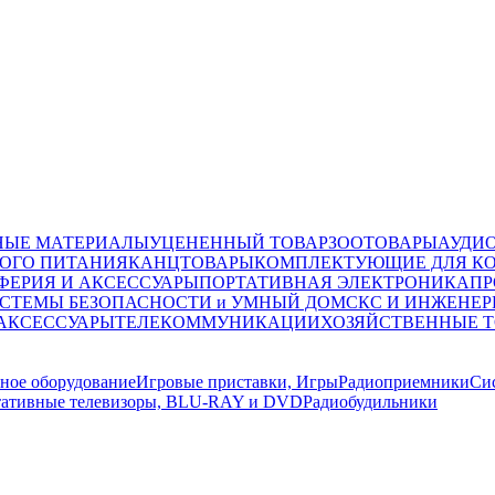
НЫЕ МАТЕРИАЛЫ
УЦЕНЕННЫЙ ТОВАР
ЗООТОВАРЫ
АУДИ
ОГО ПИТАНИЯ
КАНЦТОВАРЫ
КОМПЛЕКТУЮЩИЕ ДЛЯ К
ФЕРИЯ И АКСЕССУАРЫ
ПОРТАТИВНАЯ ЭЛЕКТРОНИКА
ПР
СТЕМЫ БЕЗОПАСНОСТИ и УМНЫЙ ДОМ
СКС И ИНЖЕНЕР
 АКСЕССУАРЫ
ТЕЛЕКОММУНИКАЦИИ
ХОЗЯЙСТВЕННЫЕ 
ное оборудование
Игровые приставки, Игры
Радиоприемники
Си
ативные телевизоры, BLU-RAY и DVD
Радиобудильники