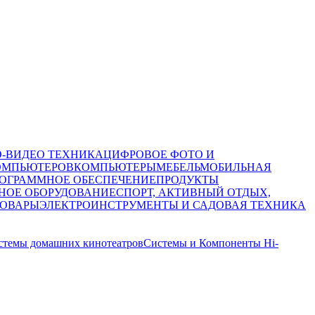
О-ВИДЕО ТЕХНИКА
ЦИФРОВОЕ ФОТО И
ОМПЬЮТЕРОВ
КОМПЬЮТЕРЫ
МЕБЕЛЬ
МОБИЛЬНАЯ
ОГРАММНОЕ ОБЕСПЕЧЕНИЕ
ПРОДУКТЫ
НОЕ ОБОРУДОВАНИЕ
СПОРТ, АКТИВНЫЙ ОТДЫХ,
ТОВАРЫ
ЭЛЕКТРОИНСТРУМЕНТЫ И САДОВАЯ ТЕХНИКА
стемы домашних кинотеатров
Системы и Компоненты Hi-