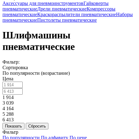
Аксессуары для пневмоинструментов
Гайковерты
пневматические
Дрели пневматические
Компрессоры
пневматические
Краскораспылители пневматические
Наборы
пневматические
Пистолеты пневматические
Шлифмашины
пневматические
Фильтр:
Сортировка
По популярности (возрастание)
Цена
1 914
3 039
4 164
5 288
6 413
Показать
Сбросить
Фильтр
По популярности
По алфавиту
По цене