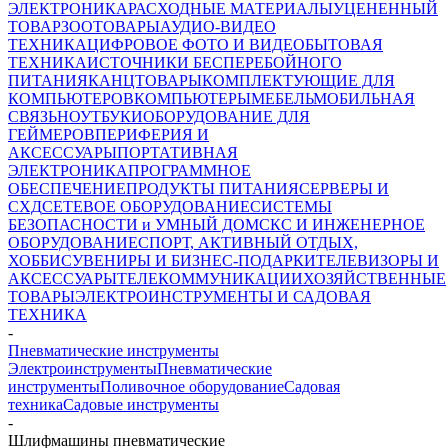
ЭЛЕКТРОНИКА
РАСХОДНЫЕ МАТЕРИАЛЫ
УЦЕНЕННЫЙ
ТОВАР
ЗООТОВАРЫ
АУДИО-ВИДЕО
ТЕХНИКА
ЦИФРОВОЕ ФОТО И ВИДЕО
БЫТОВАЯ
ТЕХНИКА
ИСТОЧНИКИ БЕСПЕРЕБОЙНОГО
ПИТАНИЯ
КАНЦТОВАРЫ
КОМПЛЕКТУЮЩИЕ ДЛЯ
КОМПЬЮТЕРОВ
КОМПЬЮТЕРЫ
МЕБЕЛЬ
МОБИЛЬНАЯ
СВЯЗЬ
НОУТБУКИ
ОБОРУДОВАНИЕ ДЛЯ
ГЕЙМЕРОВ
ПЕРИФЕРИЯ И
АКСЕССУАРЫ
ПОРТАТИВНАЯ
ЭЛЕКТРОНИКА
ПРОГРАММНОЕ
ОБЕСПЕЧЕНИЕ
ПРОДУКТЫ ПИТАНИЯ
СЕРВЕРЫ И
СХД
СЕТЕВОЕ ОБОРУДОВАНИЕ
СИСТЕМЫ
БЕЗОПАСНОСТИ и УМНЫЙ ДОМ
СКС И ИНЖЕНЕРНОЕ
ОБОРУДОВАНИЕ
СПОРТ, АКТИВНЫЙ ОТДЫХ,
ХОББИ
СУВЕНИРЫ И БИЗНЕС-ПОДАРКИ
ТЕЛЕВИЗОРЫ И
АКСЕССУАРЫ
ТЕЛЕКОММУНИКАЦИИ
ХОЗЯЙСТВЕННЫЕ
ТОВАРЫ
ЭЛЕКТРОИНСТРУМЕНТЫ И САДОВАЯ
ТЕХНИКА
-
Пневматические инструменты
Электроинструменты
Пневматические
инструменты
Поливочное оборудование
Садовая
техника
Садовые инструменты
-
Шлифмашины пневматические